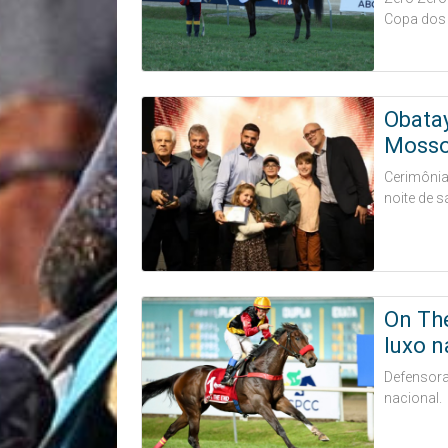
Copa dos 
Obatay
Mosso
Cerimônia 
noite de 
On The
luxo n
Defensora
nacional.