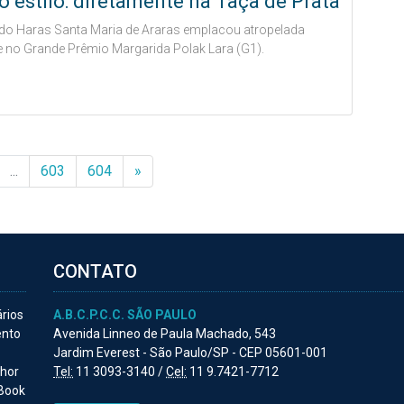
o estilo: diretamente na Taça de Prata
do Haras Santa Maria de Araras emplacou atropelada
e no Grande Prêmio Margarida Polak Lara (G1).
...
603
604
»
CONTATO
ários
A.B.C.P.C.C. SÃO PAULO
ento
Avenida Linneo de Paula Machado, 543
Jardim Everest - São Paulo/SP - CEP 05601-001
lhor
Tel:
11 3093-3140 /
Cel:
11 9.7421-7712
 Book