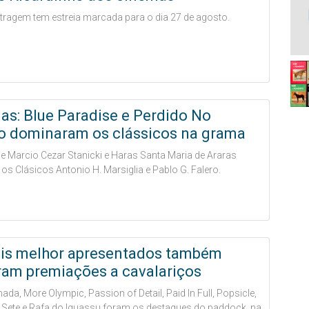
ragem tem estreia marcada para o dia 27 de agosto.
s: Blue Paradise e Perdido No
o dominaram os clássicos na grama
de Marcio Cezar Stanicki e Haras Santa Maria de Araras
s Clásicos Antonio H. Marsiglia e Pablo G. Falero.
is melhor apresentados também
ram premiações a cavalariços
ada, More Olympic, Passion of Detail, Paid In Full, Popsicle,
 Sete e Rafa do Iguassu foram os destaques do paddock, na