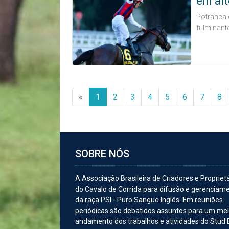
em alt
Potranca 
fulminant
«
1
2
3
4
5
6
7
8
SOBRE NÓS
A Associação Brasileira de Criadores e Propriet
do Cavalo de Corrida para difusão e gerenciam
da raça PSI - Puro Sangue Inglês. Em reuniões
periódicas são debatidos assuntos para um me
andamento dos trabalhos e atividades do Stud