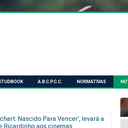
STUDBOOK
A.B.C.P.C.C.
NORMATIVAS
NO
chart: Nascido Para Vencer’, levará a
e Ricardinho aos cinemas