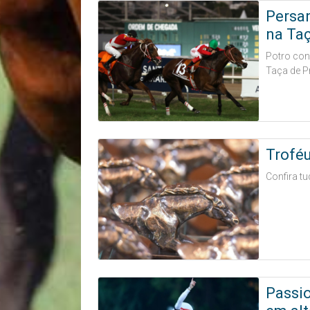
Persa
na Taç
Potro con
Taça de P
Troféu
Confira tu
Passio