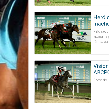
Herói
machos
Pelo segu
vitória na
fêmea cum
Vision
ABCPCC
Potro do 