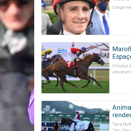
Longa-met
Maroña
Espaç
Crioulos 
venceram o
Anima
rende
Terra Molh
Zero Zero