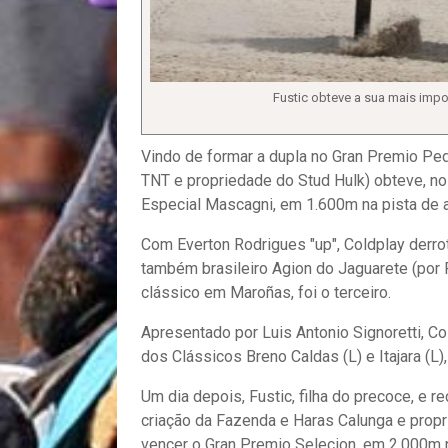
Fustic obteve a sua mais impor
Vindo de formar a dupla no Gran Premio Pedro
TNT e propriedade do Stud Hulk) obteve, no 
Especial Mascagni, em 1.600m na pista de a
Com Everton Rodrigues "up", Coldplay derro
também brasileiro Agion do Jaguarete (por P
clássico em Maroñas, foi o terceiro.
Apresentado por Luis Antonio Signoretti, Co
dos Clássicos Breno Caldas (L) e Itajara (L)
Um dia depois, Fustic, filha do precoce, e
criação da Fazenda e Haras Calunga e propr
vencer o Gran Premio Selecion, em 2.000m na