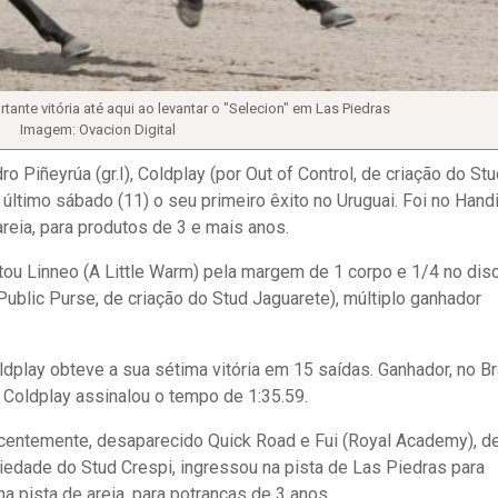
tante vitória até aqui ao levantar o "Selecion" em Las Piedras
Imagem: Ovacion Digital
 Piñeyrúa (gr.I), Coldplay (por Out of Control, de criação do St
último sábado (11) o seu primeiro êxito no Uruguai. Foi no Hand
reia, para produtos de 3 e mais anos.
tou Linneo (A Little Warm) pela margem de 1 corpo e 1/4 no dis
ublic Purse, de criação do Stud Jaguarete), múltiplo ganhador
ldplay obteve a sua sétima vitória em 15 saídas. Ganhador, no Bra
, Coldplay assinalou o tempo de 1:35.59.
 recentemente, desaparecido Quick Road e Fui (Royal Academy), d
iedade do Stud Crespi, ingressou na pista de Las Piedras para
 pista de areia, para potrancas de 3 anos.