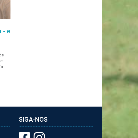
 - e
de
de
io
SIGA-NOS