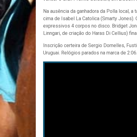
Na ausência da ganhadora da Polla local, a 
cima de Isabel La Catolica (Smarty Jones). 
expressivos 4 corpos no disco. Bridget Jone
Linngari, de criação do Haras Di Cellius) fin
Inscrição certeira de Sergio Dornelles, Fu
Uruguai. Relógios parados na marca de 2:06