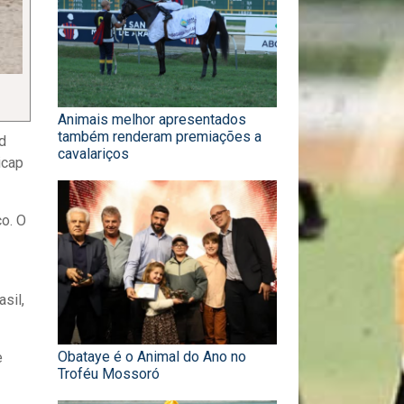
Animais melhor apresentados
também renderam premiações a
ud
cavalariços
icap
co. O
sil,
Obataye é o Animal do Ano no
e
Troféu Mossoró