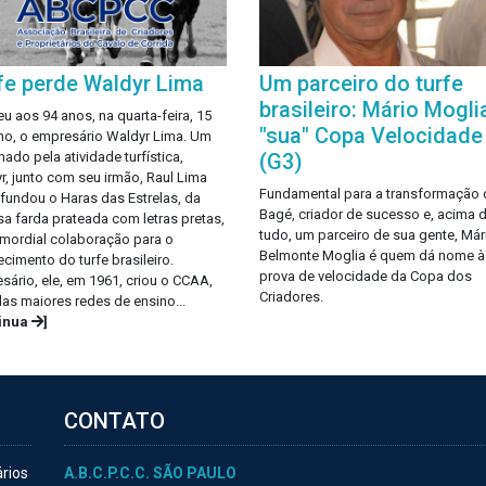
fe perde Waldyr Lima
Um parceiro do turfe
brasileiro: Mário Moglia
eu aos 94 anos, na quarta-feira, 15
"sua" Copa Velocidade
lho, o empresário Waldyr Lima. Um
nado pela atividade turfística,
(G3)
r, junto com seu irmão, Raul Lima
Fundamental para a transformação 
, fundou o Haras das Estrelas, da
Bagé, criador de sucesso e, acima 
a farda prateada com letras pretas,
tudo, um parceiro de sua gente, Már
imordial colaboração para o
Belmonte Moglia é quem dá nome à
ecimento do turfe brasileiro.
prova de velocidade da Copa dos
sário, ele, em 1961, criou o CCAA,
Criadores.
as maiores redes de ensino...
tinua
]
CONTATO
ários
A.B.C.P.C.C. SÃO PAULO