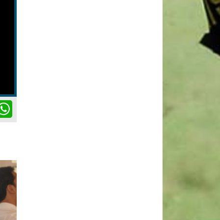
ok
itter
WhatsApp