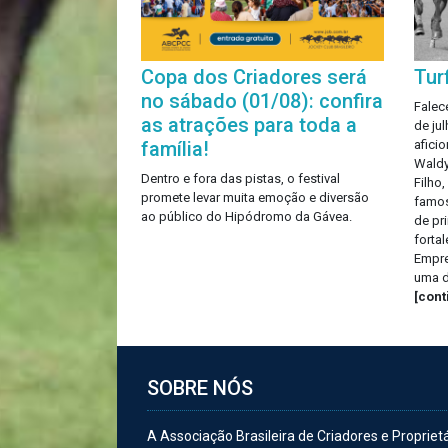
Copa dos Criadores será
Tur
no sábado (01/08): confira
Falec
as atrações para toda a
de ju
família!
aficio
Waldy
Dentro e fora das pistas, o festival
Filho
promete levar muita emoção e diversão
famos
ao público do Hipódromo da Gávea.
de pr
fortal
Empre
uma d
[con
SOBRE NÓS
A Associação Brasileira de Criadores e Propriet