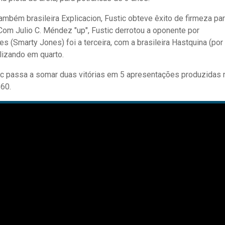
também brasileira Explicacion, Fustic obteve êxito de firmeza pa
Com Julio C. Méndez "up", Fustic derrotou a oponente por
s (Smarty Jones) foi a terceira, com a brasileira Hastquina (por
alizando em quarto.
stic passa a somar duas vitórias em 5 apresentações produzidas 
.60.