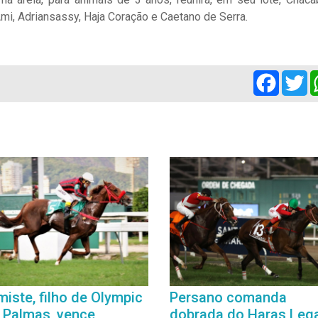
i, Adriansassy, Haja Coração e Caetano de Serra.
Facebo
Tw
imiste, filho de Olympic
Persano comanda
 Palmas, vence
dobrada do Haras Leg