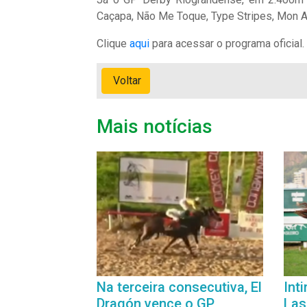
Caçapa, Não Me Toque, Type Stripes, Mon Am
Clique
aqui
para acessar o programa oficial.
Voltar
Mais notícias
Na terceira consecutiva, El
Int
Dragón vence o GP
Las