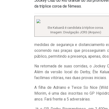
Jockey Club do Rio Grande do Sul promoverá
da tríplice coroa de fêmeas.
Ete Kaluanã é candidata à tríplice coroa.
Imagem: Divulgação JCRS (Arquivo)
medidas de segurança e distanciamento ex
ocorrendo nas praças que prosseguiram co
público, permitindo a presença, apenas, dos
Na retomada de suas corridas, o Jockey C
Além da versão local do Derby, Ête Kalua
facílimas vitórias, nas duas provas iniciais.
A filha de Adriano e Twice So Nice (Wild 
Miorim, é uma das inscritas no GP Hipód
anos. Fará frente a 5 adversárias.
Já o GP Derby Riograndense, em 2.400m na