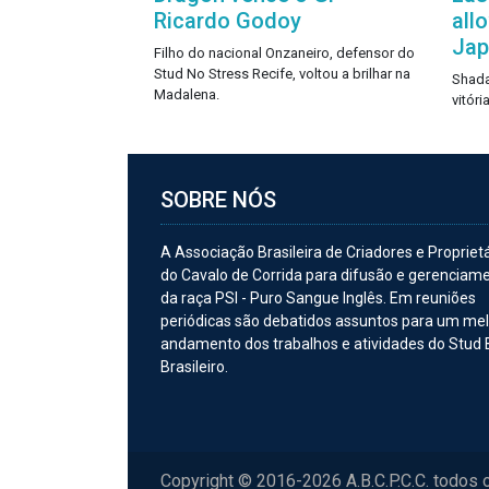
Ricardo Godoy
all
Ja
Filho do nacional Onzaneiro, defensor do
Stud No Stress Recife, voltou a brilhar na
Shada
Madalena.
vitór
SOBRE NÓS
A Associação Brasileira de Criadores e Propriet
do Cavalo de Corrida para difusão e gerenciam
da raça PSI - Puro Sangue Inglês. Em reuniões
periódicas são debatidos assuntos para um me
andamento dos trabalhos e atividades do Stud
Brasileiro.
Copyright © 2016-2026 A.B.C.P.C.C. todos 