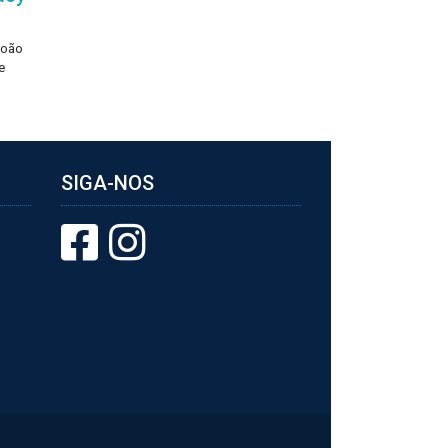
João
e
SIGA-NOS