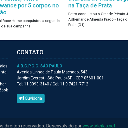
owance por 5 corpos no
na Taça de Prata
pão
Potro conquistou o Grande Prêmio 
Adhemar de Almeida Prado - Taça d
i Race Horse conquistou a segunda
Prata (G1)
ia de sua campanha.
CONTATO
ários
A.B.C.P.C.C. SÃO PAULO
ento
Avenida Linneo de Paula Machado, 543
Jardim Everest - São Paulo/SP - CEP 05601-001
lhor
Tel:
11 3093-3140 /
Cel:
11 9.7421-7712
 Book
Ouvidoria
os direitos reservados. Desenvolvido por
www.tvleilao.net