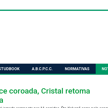
STUDBOOK
A.B.C.P.C.C.
NORMATIVAS
NO
ice coroada, Cristal retoma
ra