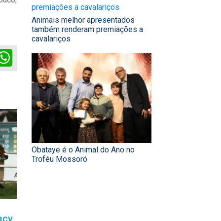
Animais melhor apresentados
também renderam premiações a
cavalariços
ok
itter
WhatsApp
Obataye é o Animal do Ano no
Troféu Mossoró
acy