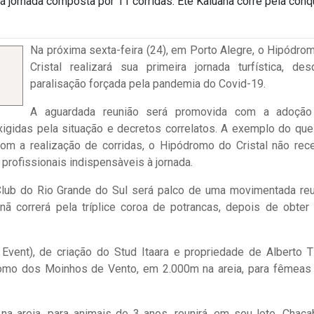
 jornada composta por 11 corridas. Ête Kaluanã corre pela conq
Na próxima sexta-feira (24), em Porto Alegre, o Hipódro
Cristal realizará sua primeira jornada turfística, de
paralisação forçada pela pandemia do Covid-19.
A aguardada reunião será promovida com a adoção
igidas pela situação e decretos correlatos. A exemplo do qu
m a realização de corridas, o Hipódromo do Cristal não rec
 profissionais indispensàveis à jornada.
lub do Rio Grande do Sul será palco de uma movimentada reu
nã correrá pela tríplice coroa de potrancas, depois de obter
Event), de criação do Stud Itaara e propriedade de Alberto Ti
romo dos Moinhos de Vento, em 2.000m na areia, para fêmeas
 areia, para animais de 3 anos, reunirá, em seu lote, Chaca