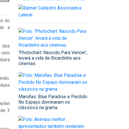
uista
mo do
sde a
 das
‘Photochart: Nascido Para Vencer’,
e vem
levará a vida de Ricardinho aos
eberá
cinemas
nião.
 duas
Maroñas: Blue Paradise e Perdido
No Espaço dominaram os
ellet
clássicos na grama
 de 3
buco,