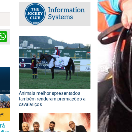
ok
itter
WhatsApp
Animais melhor apresentados
também renderam premiações a
cavalariços
rá