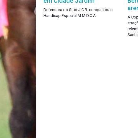
em Cidade Jardim
Ber
are
Defensora do Stud J.C.R. conquistou o
Handicap Especial M.M.D.C.A.
A Cop
atraç
relem
Santa