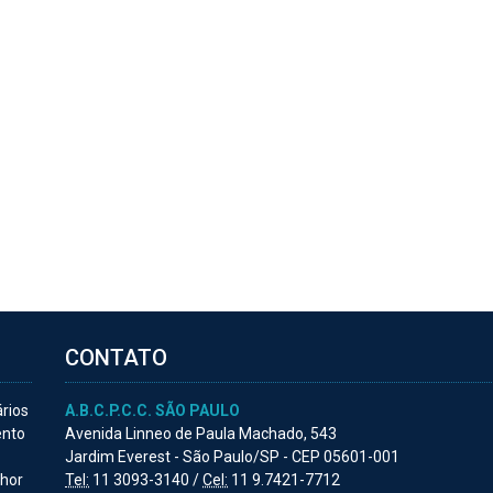
CONTATO
ários
A.B.C.P.C.C. SÃO PAULO
ento
Avenida Linneo de Paula Machado, 543
Jardim Everest - São Paulo/SP - CEP 05601-001
lhor
Tel:
11 3093-3140 /
Cel:
11 9.7421-7712