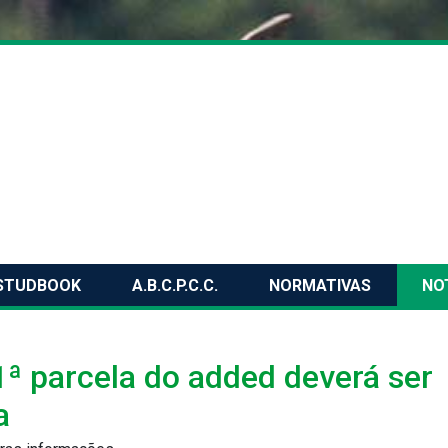
STUDBOOK
A.B.C.P.C.C.
NORMATIVAS
NO
1ª parcela do added deverá ser
a