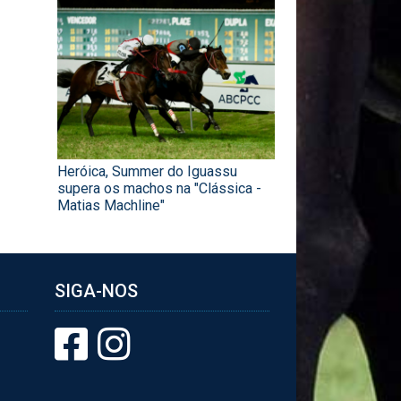
Heróica, Summer do Iguassu
supera os machos na "Clássica -
Matias Machline"
SIGA-NOS