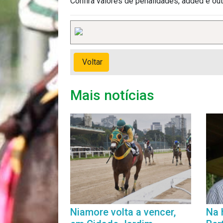
Confira valores de penalidades, added e ou
Voltar
Mais notícias
Niamore volta a vencer,
Na 