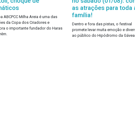
toli, choque de
no sábado (01/08): con
náticos
as atrações para toda 
família!
a ABCPCC Milha Areia é uma das
ões da Copa dos Criadores e
Dentro e fora das pistas, o festival
bra o importante fundador do Haras
promete levar muita emoção e dive
rém.
ao público do Hipódromo da Gávea