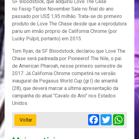
SF Bloodstock, que adquiriu Love The Case
no Fasig-Tipton November Sale no final do ano
passado por US$ 1,95 milhão. Trata-se do primeiro
produto de Love The Chase desde que a reprodutora
pariu um irmão próprio de California Chrome (por
Lucky Pulpit, portanto) em 2015.
Tom Ryan, da SF Bloodstock, declarou que Love The
Chase será padreada por Pioneerof The Nile, o pai
de American Pharoah, nesse primeiro semestre de
2017. Já California Chrome competirá na versão
inaugural da Pegasus World Cup (gr.I) de amanhã
(28), que deverá marcar a última apresentação da
campanha do atual "Cavalo do Ano" nos Estados
Unidos.
Facebook
Twitter
Whats
Voltar