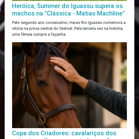
Heróica, Summer do Iguassu supera os
machos na "Clássica - Matias Machline"
Pelo segundo ano consecutivo, Haras Rio Iguassu comemora a
vitória na prova central do festival. Pela terceira vez na história,
uma fêmea cumpre a façanha.
Copa dos Criadores: cavalariços dos