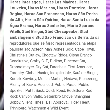
Haras Interlagos, Haras Las Madres, Haras
Louveira, Haras Mariana, Haras Ponteiro, Haras
Regina, Haras San Francesco, Haras São Pedro
do Alto, Haras São Quirino, Haras Santa Luzia da
Água Branca, Haras Santarém, Mario Sparano
Vitelli, Stud Birigui, Stud Chesapeake, Stud
Embalagem
e
Stud São Francisco da Serra
. Já os
reprodutores que se farão representados na etapa
paulista são Acteon Man, Agnes Gold, Cape Town,
Christine's Outlaw, Choctaw Ridge, Cisne Branco,
Conclusivo, Crafty C. T., Didimo, Discreet Cat,
Drosselmeyer, Dry Cat, Farenheit, First American,
Forestry, Global Hunter, Inexplicable, Kará de Birigui,
Kodiak Kowboy, Mellon Martini, Nedawi, Pioneering,
Plenty of Kicks, Pounced, Public Purse, Public
Speaker, Put It Back, Quick Road, Redattore, Red
Rock Canyon, Salto, Setembro Chove, Shanghai
Bobby, Silent Times, T. H. Approval, Tiger Heart,
Trinniberg, Watchmon e Wild Event.