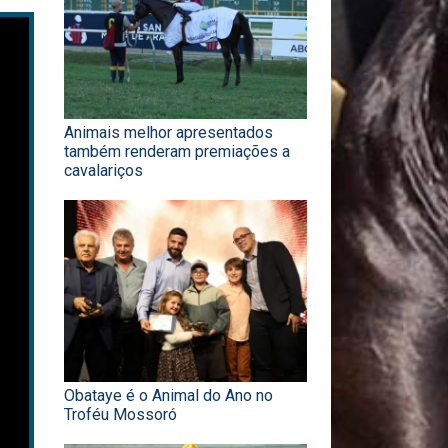
Animais melhor apresentados
também renderam premiações a
cavalariços
Obataye é o Animal do Ano no
Troféu Mossoró