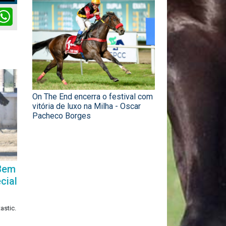
ok
itter
WhatsApp
On The End encerra o festival com
vitória de luxo na Milha - Oscar
Pacheco Borges
 Bem
cial
astic.