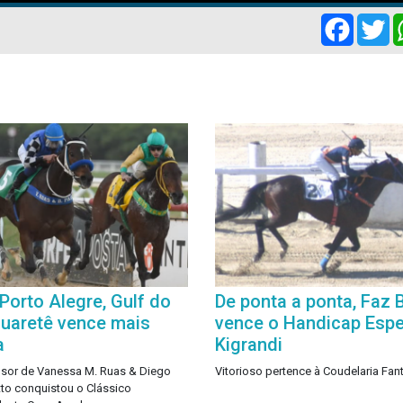
Facebo
Tw
Porto Alegre, Gulf do
De ponta a ponta, Faz
uaretê vence mais
vence o Handicap Espe
a
Kigrandi
sor de Vanessa M. Ruas & Diego
Vitorioso pertence à Coudelaria Fant
tto conquistou o Clássico