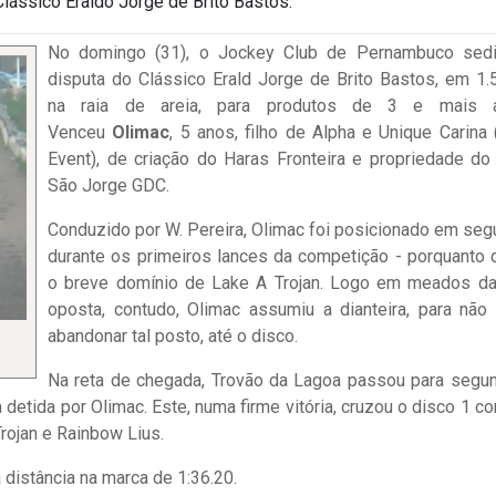
lássico Eraldo Jorge de Brito Bastos.
No domingo (31), o Jockey Club de Pernambuco sed
disputa do Clássico Erald Jorge de Brito Bastos, em 1
na raia de areia, para produtos de 3 e mais a
Venceu
Olimac
, 5 anos, filho de Alpha e Unique Carina 
Event), de criação do Haras Fronteira e propriedade do
São Jorge GDC.
Conduzido por W. Pereira, Olimac foi posicionado em seg
durante os primeiros lances da competição - porquanto 
o breve domínio de Lake A Trojan. Logo em meados da
oposta, contudo, Olimac assumiu a dianteira, para não
abandonar tal posto, até o disco.
Na reta de chegada, Trovão da Lagoa passou para segu
etida por Olimac. Este, numa firme vitória, cruzou o disco 1 co
Trojan e Rainbow Lius.
a distância na marca de 1:36.20.