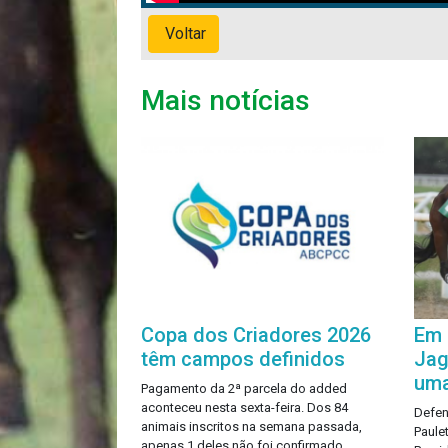
Voltar
Mais notícias
Copa dos Criadores 2026
Em 
têm campos definidos
Jag
um
Pagamento da 2ª parcela do added
aconteceu nesta sexta-feira. Dos 84
Defen
animais inscritos na semana passada,
Paule
apenas 1 deles não foi confirmado.