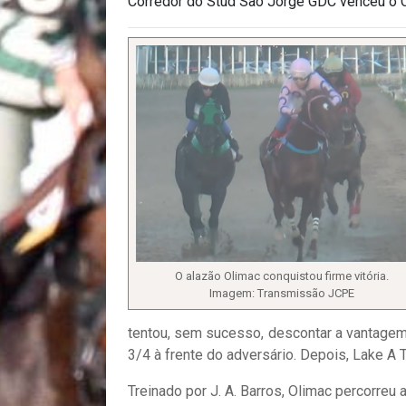
Corredor do Stud São Jorge GDC venceu o C
O alazão Olimac conquistou firme vitória.
Imagem: Transmissão JCPE
tentou, sem sucesso, descontar a vantagem d
3/4 à frente do adversário. Depois, Lake A 
Treinado por J. A. Barros, Olimac percorreu 