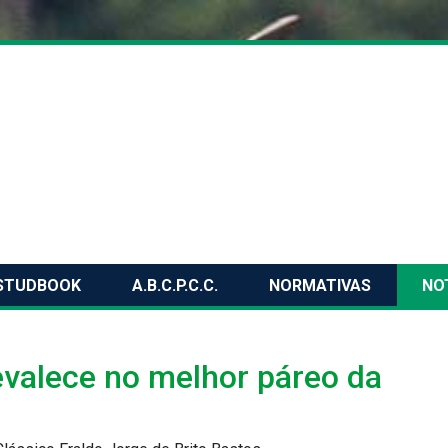
STUDBOOK
A.B.C.P.C.C.
NORMATIVAS
NO
valece no melhor páreo da