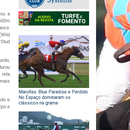
iou a
.500m
nos.
(Wild
 Stud
undo,
durou
 reta
 mais
Maroñas: Blue Paradise e Perdido
No Espaço dominaram os
ndo e
clássicos na grama
rpo e