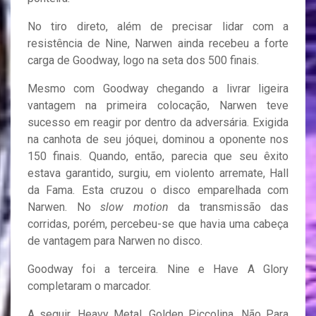
No tiro direto, além de precisar lidar com a
resistência de Nine, Narwen ainda recebeu a forte
carga de Goodway, logo na seta dos 500 finais.
Mesmo com Goodway chegando a livrar ligeira
vantagem na primeira colocação, Narwen teve
sucesso em reagir por dentro da adversária. Exigida
na canhota de seu jóquei, dominou a oponente nos
150 finais. Quando, então, parecia que seu êxito
estava garantido, surgiu, em violento arremate, Hall
da Fama. Esta cruzou o disco emparelhada com
Narwen. No
slow motion
da transmissão das
corridas, porém, percebeu-se que havia uma cabeça
de vantagem para Narwen no disco.
Goodway foi a terceira. Nine e Have A Glory
completaram o marcador.
A seguir, Heavy Metal, Golden Piccolina, Não Para