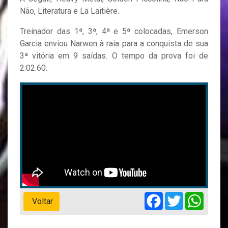
Não, Literatura e La Laitière.
Treinador das 1ª, 3ª, 4ª e 5ª colocadas, Emerson
Garcia enviou Narwen à raia para a conquista de sua
3ª vitória em 9 saídas. O tempo da prova foi de
2:02.60.
Facebook
Twitter
Whats
Voltar