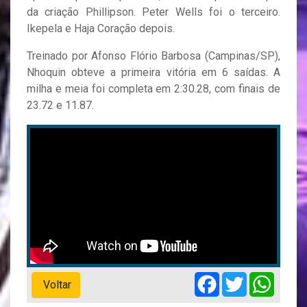
da criação Phillipson. Peter Wells foi o terceiro.
Ikepela e Haja Coração depois.
Treinado por Afonso Flório Barbosa (Campinas/SP),
Nhoquin obteve a primeira vitória em 6 saídas. A
milha e meia foi completa em 2:30.28, com finais de
23.72 e 11.87.
Facebook
Twitter
Whats
Voltar