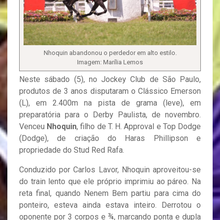
Nhoquin abandonou o perdedor em alto estilo.
Imagem: Marília Lemos
Neste sábado (5), no Jockey Club de São Paulo,
produtos de 3 anos disputaram o Clássico Emerson
(L), em 2.400m na pista de grama (leve), em
preparatória para o Derby Paulista, de novembro.
Venceu
Nhoquin
, filho de T. H. Approval e Top Dodge
(Dodge), de criação do Haras Phillipson e
propriedade do Stud Red Rafa.
Conduzido por Carlos Lavor, Nhoquin aproveitou-se
do train lento que ele próprio imprimiu ao páreo. Na
reta final, quando Nenem Bem partiu para cima do
ponteiro, esteva ainda estava inteiro. Derrotou o
oponente por 3 corpos e ¾, marcando ponta e dupla