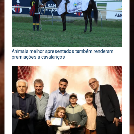
Animais melhor apresentados também renderam
premiações a cavalariços