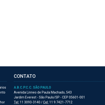
CONTATO
ários
A.B.C.P.C.C. SÃO PAULO
ento
Avenida Linneo de Paula Machado, 543
Jardim Everest - São Paulo/SP - CEP 05601-001
lhor
Tel:
11 3093-3140 /
Cel:
11 9.7421-7712