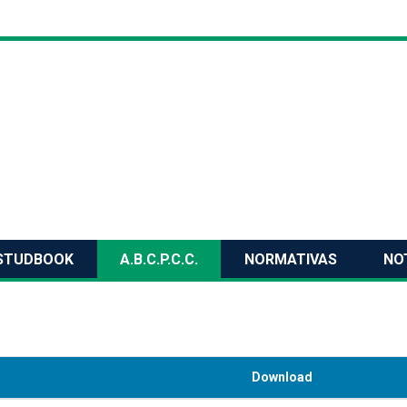
STUDBOOK
A.B.C.P.C.C.
NORMATIVAS
NO
Download