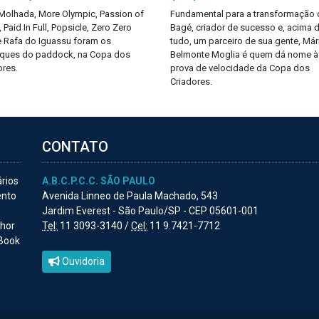
 Molhada, More Olympic, Passion of
Fundamental para a transformação 
, Paid In Full, Popsicle, Zero Zero
Bagé, criador de sucesso e, acima 
e Rafa do Iguassu foram os
tudo, um parceiro de sua gente, Már
ques do paddock, na Copa dos
Belmonte Moglia é quem dá nome à
ores.
prova de velocidade da Copa dos
Criadores.
CONTATO
ários
A.B.C.P.C.C. SÃO PAULO
ento
Avenida Linneo de Paula Machado, 543
Jardim Everest - São Paulo/SP - CEP 05601-001
lhor
Tel:
11 3093-3140 /
Cel:
11 9.7421-7712
 Book
Ouvidoria