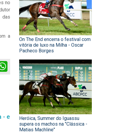
es no
dutor
o das
com a
On The End encerra o festival com
vitória de luxo na Milha - Oscar
Pacheco Borges
ok
itter
WhatsApp
 - e
Heróica, Summer do Iguassu
supera os machos na "Clássica -
Matias Machline"