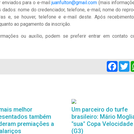
r enviados para o e-mail
juanfulton@gmail.com
(mais informaçõ
dados: nome do credenciador, telefone, e-mail, nome do repro
as e, se houver, telefone e e-mail deste. Após recebiment
 quanto ao pagamento da inscrição.
rmações ou auxílio, podem se preferir entrar em contato 
Facebo
Tw
mais melhor
Um parceiro do turfe
esentados também
brasileiro: Mário Moglia
deram premiações a
"sua" Copa Velocidade
alariços
(G3)