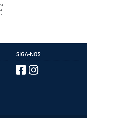
de
de
io
SIGA-NOS