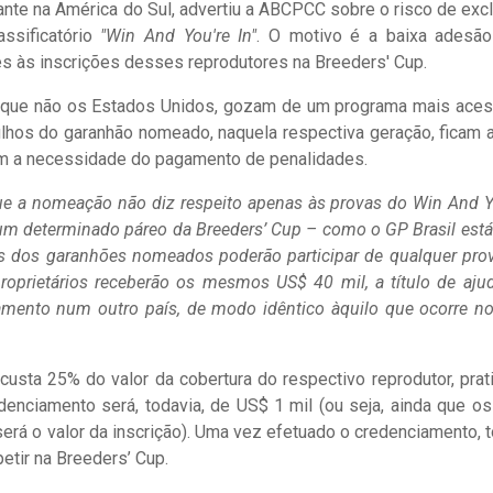
tante na América do Sul, advertiu a ABCPCC sobre o risco de exc
ssificatório
"Win And You're In"
. O motivo é a baixa adesã
ões às inscrições desses reprodutores na Breeders' Cup.
 que não os Estados Unidos, gozam de um programa mais aces
ilhos do garanhão nomeado, naquela respectiva geração, ficam 
sem a necessidade do pagamento de penalidades.
e a nomeação não diz respeito apenas às provas do Win And Y
ra um determinado páreo da Breeders’ Cup – como o GP Brasil está
os dos garanhões nomeados poderão participar de qualquer pro
 proprietários receberão os mesmos US$ 40 mil, a título de aju
namento num outro país, de modo idêntico àquilo que ocorre n
 custa 25% do valor da cobertura do respectivo reprodutor, prat
enciamento será, todavia, de US$ 1 mil (ou seja, ainda que o
rá o valor da inscrição). Uma vez efetuado o credenciamento, 
tir na Breeders’ Cup.