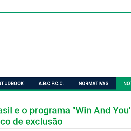
STUDBOOK
A.B.C.P.C.C.
NORMATIVAS
NO
asil e o programa "Win And You'
isco de exclusão