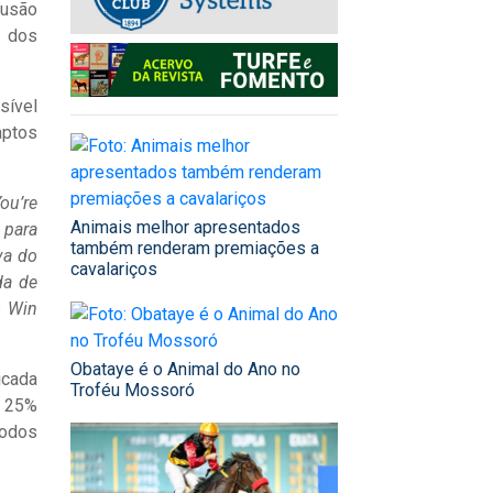
lusão
o dos
sível
aptos
ou’re
Animais melhor apresentados
 para
também renderam premiações a
va do
cavalariços
da de
o Win
Obataye é o Animal do Ano no
icada
Troféu Mossoró
s 25%
todos