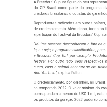
A Breeders' Cup, na figura do seu represen
do GP Brasil como parte do programa cla
criadores brasileiros e cotistas de garanh
Reprodutores radicados em outros países,
de credenciamento. Além disso, todos os f
a participar do festival da Breeders’ Cup 
“Muitas pessoas desconhecem o fato de qu
In, ou seja, o programa classificatório, pa
a Breeders’ Cup Turf, por exemplo. Produt
festival. Por outro lado, seus respectivos
custo, caso o animal encontre-se em trei
And You’re In”
, explica Fulton.
O credenciamento, por garanhão, no Brasil,
na temporada 2022. O valor mínimo do cred
correspondam a menos de US$ 1 mil, este se
os produtos da geração 2023 poderão compe