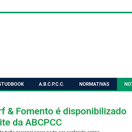
STUDBOOK
A.B.C.P.C.C.
NORMATIVAS
NO
rf & Fomento é disponibilizado
site da ABCPCC