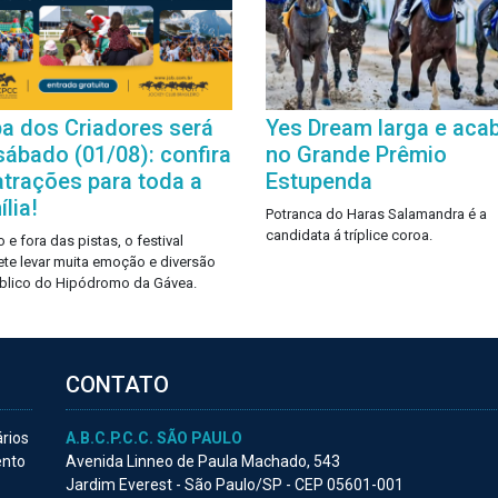
a dos Criadores será
Yes Dream larga e aca
sábado (01/08): confira
no Grande Prêmio
atrações para toda a
Estupenda
lia!
Potranca do Haras Salamandra é a
candidata á tríplice coroa.
 e fora das pistas, o festival
te levar muita emoção e diversão
blico do Hipódromo da Gávea.
CONTATO
ários
A.B.C.P.C.C. SÃO PAULO
ento
Avenida Linneo de Paula Machado, 543
Jardim Everest - São Paulo/SP - CEP 05601-001