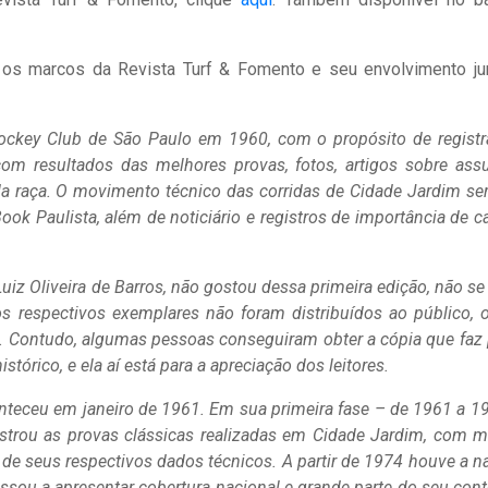
 os marcos da Revista Turf & Fomento e seu envolvimento ju
 Jockey Club de São Paulo em 1960, com o propósito de registr
 com resultados das melhores provas, fotos, artigos sobre ass
da raça. O movimento técnico das corridas de Cidade Jardim seri
ok Paulista, além de noticiário e registros de importância de ca
uiz Oliveira de Barros, não gostou dessa primeira edição, não se
s respectivos exemplares não foram distribuídos ao público, 
 Contudo, algumas pessoas conseguiram obter a cópia que faz 
istórico, e ela aí está para a apreciação dos leitores.
nteceu em janeiro de 1961. Em sua primeira fase – de 1961 a 1
istrou as provas clássicas realizadas em Cidade Jardim, com m
de seus respectivos dados técnicos. A partir de 1974 houve a na
assou a apresentar cobertura nacional e grande parte do seu con