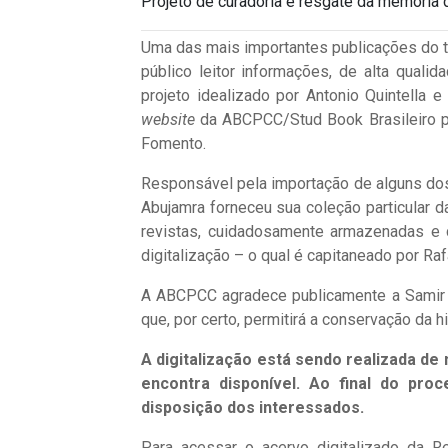
Projeto de curadoria e resgate da memória d
Uma das mais importantes publicações do tur
público leitor informações, de alta qual
projeto idealizado por Antonio Quintella 
website
da ABCPCC/Stud Book Brasileiro pas
Fomento.
Responsável pela importação de alguns dos 
Abujamra forneceu sua coleção particular d
revistas, cuidadosamente armazenadas e 
digitalização – o qual é capitaneado por Ra
A ABCPCC agradece publicamente a Samir 
que, por certo, permitirá a conservação da h
A digitalização está sendo realizada de
encontra disponível. Ao final do pro
disposição dos interessados.
Para acessar o acervo digitalizado da R