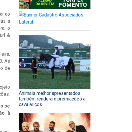
ar ao
ças a
ra, o
urf &
eira,
0. As
so de
ojeto
Animais melhor apresentados
ções.
também renderam premiações a
cavalariços
ão se
rão à
anner