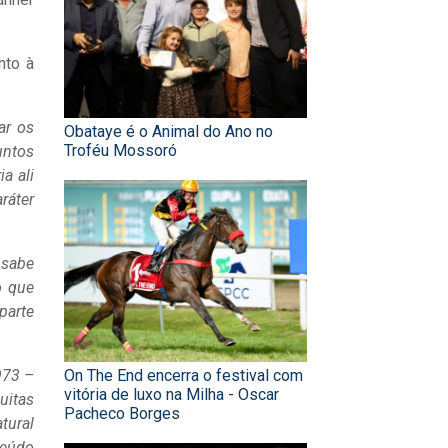
nto à
ar os
Obataye é o Animal do Ano no
Troféu Mossoró
untos
a ali
ráter
 sabe
o que
parte
973 –
On The End encerra o festival com
vitória de luxo na Milha - Oscar
uitas
Pacheco Borges
tural
teúdo