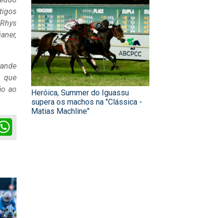
tigos
 Rhys
aner,
rande
o que
ão ao
Heróica, Summer do Iguassu
supera os machos na "Clássica -
Matias Machline"
ok
itter
WhatsApp