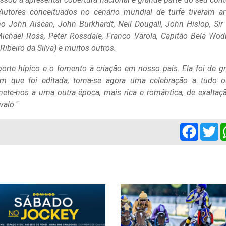
. Autores conceituados no cenário mundial de turfe tiveram ar
o John Aiscan, John Burkhardt, Neil Dougall, John Hislop, Sir
ichael Ross, Peter Rossdale, Franco Varola, Capitão Bela Wodi
ibeiro da Silva) e muitos outros.
rte hípico e o fomento à criação em nosso país. Ela foi de g
em que foi editada; torna-se agora uma celebração a tudo 
mete-nos a uma outra época, mais rica e romântica, de exaltaç
valo."
Facebo
Tw