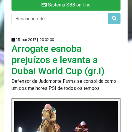
Sistema SBB on-line
25 mar 2017 |
20:02:00
Arrogate esnoba
prejuízos e levanta a
Dubai World Cup (gr.I)
Defensor da Juddmonte Farms se consolida como
um dos melhores PSI de todos os tempos