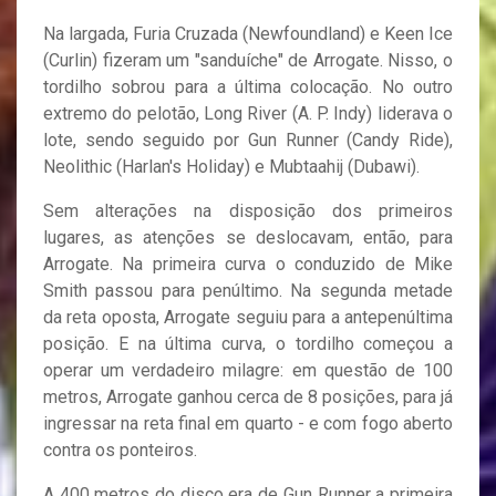
Na largada, Furia Cruzada (Newfoundland) e Keen Ice
(Curlin) fizeram um "sanduíche" de Arrogate. Nisso, o
tordilho sobrou para a última colocação. No outro
extremo do pelotão, Long River (A. P. Indy) liderava o
lote, sendo seguido por Gun Runner (Candy Ride),
Neolithic (Harlan's Holiday) e Mubtaahij (Dubawi).
Sem alterações na disposição dos primeiros
lugares, as atenções se deslocavam, então, para
Arrogate. Na primeira curva o conduzido de Mike
Smith passou para penúltimo. Na segunda metade
da reta oposta, Arrogate seguiu para a antepenúltima
posição. E na última curva, o tordilho começou a
operar um verdadeiro milagre: em questão de 100
metros, Arrogate ganhou cerca de 8 posições, para já
ingressar na reta final em quarto - e com fogo aberto
contra os ponteiros.
A 400 metros do disco era de Gun Runner a primeira