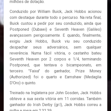
milhões de dotação.
Conduzido por William Buick, Jack Hobbs acionou
com destaque durante todo o percurso. Na reta final,
Buick custou a pedir por seu conduzido, ainda que
Postponed (Dubawi) e Seventh Heaven (Galileo)
avançassem perigosamente. E quando, finalmente,
exigiu Jack Hobbs, Buick viu seu conduzido
despachar seus adversários, sem qualquer
reverência. Numa fácil vitória, o castanho bateu
Seventh Heaven por 2 corpos e 1/4, terminando
Postponed, que tentava o bicampeonato, em
terceiro. "Faixa" do ganhador, Prize Money
(Authorized) foi o quarto e Earnshaw (Medaglia
D'Oro) o quinto.
Treinado na Inglaterra por John Gosden, Jack Hobbs
obteve a sua sexta vitória em 11 corridas. Também
ganhador do Irish Derby (gr.I), Jack Hobbs correu a
milha e meia em 2:32.39.