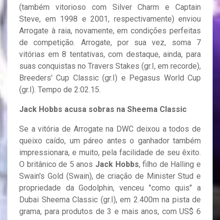
(também vitorioso com Silver Charm e Captain
Steve, em 1998 e 2001, respectivamente) enviou
Arrogate à raia, novamente, em condições perfeitas
de competição. Arrogate, por sua vez, soma 7
vitórias em 8 tentativas, com destaque, ainda, para
suas conquistas no Travers Stakes (gr.I, em recorde),
Breeders' Cup Classic (gr.I) e Pegasus World Cup
(gr.I). Tempo de 2:02.15.
Jack Hobbs acusa sobras na Sheema Classic
Se a vitória de Arrogate na DWC deixou a todos de
queixo caído, um páreo antes o ganhador também
impressionara, e muito, pela facilidade de seu êxito.
O britânico de 5 anos
Jack Hobbs
, filho de Halling e
Swain's Gold (Swain), de criação de Minister Stud e
propriedade da Godolphin, venceu "como quis" a
Dubai Sheema Classic (gr.I), em 2.400m na pista de
grama, para produtos de 3 e mais anos, com US$ 6