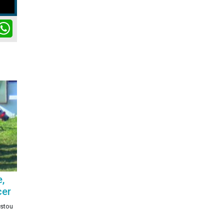
ok
itter
WhatsApp
,
cer
istou