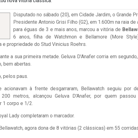
u nova vitória clássica.
Disputado no sábado (20), em Cidade Jardim, o Grande P
Presidente Antonio Grisi Filho (G2), em 1.600m na raia de a
para éguas de 3 e mais anos, marcou a vitória de
Bellaw
6 anos, filha de Watchmon e Bellamore (More Style
a e propriedade do Stud Vinicius Roehrs.
rante a sua primeira metade. Geluva D'Anafer corria em segundo
o, bem abertas.
, pelos paus.
e acionavam à frente desgarraram, Bellawatch seguiu por de
 200 metros, alcançou Geluva D'Anafer, por quem passo
r 1 corpo e 1/2.
 Royal Lady completaram o marcador.
ellawatch, agora dona de 8 vitórias (2 clássicas) em 55 corrida