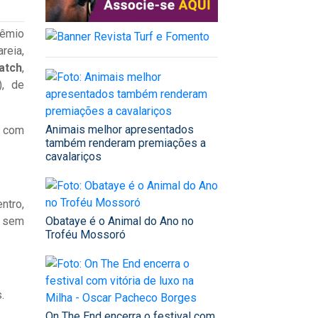
rêmio
reia,
atch
,
), de
Animais melhor apresentados
, com
também renderam premiações a
cavalariços
ntro,
u sem
Obataye é o Animal do Ano no
Troféu Mossoró
s.
On The End encerra o festival com