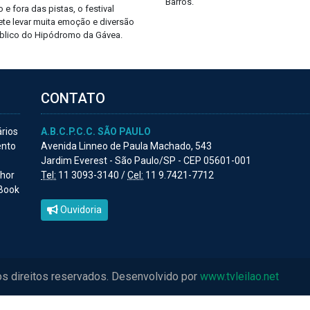
Barros.
 e fora das pistas, o festival
te levar muita emoção e diversão
blico do Hipódromo da Gávea.
CONTATO
ários
A.B.C.P.C.C. SÃO PAULO
ento
Avenida Linneo de Paula Machado, 543
Jardim Everest - São Paulo/SP - CEP 05601-001
lhor
Tel:
11 3093-3140 /
Cel:
11 9.7421-7712
 Book
Ouvidoria
os direitos reservados. Desenvolvido por
www.tvleilao.net