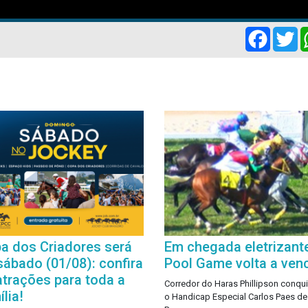
Facebo
Tw
a dos Criadores será
Em chegada eletrizante
sábado (01/08): confira
Pool Game volta a ven
atrações para toda a
Corredor do Haras Phillipson conqu
lia!
o Handicap Especial Carlos Paes de