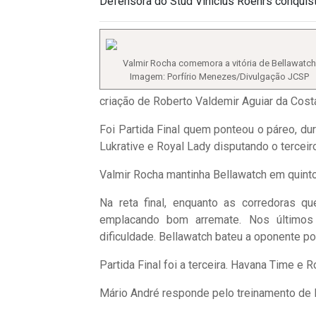
Defensora do Stud Vinicius Roehrs conquisto
Valmir Rocha comemora a vitória de Bellawatch
Imagem: Porfírio Menezes/Divulgação JCSP
criação de Roberto Valdemir Aguiar da Cost
Foi Partida Final quem ponteou o páreo, du
Lukrative e Royal Lady disputando o terceir
Valmir Rocha mantinha Bellawatch em quinto
Na reta final, enquanto as corredoras qu
emplacando bom arremate. Nos últimos
dificuldade. Bellawatch bateu a oponente po
Partida Final foi a terceira. Havana Time e
Mário André responde pelo treinamento de B