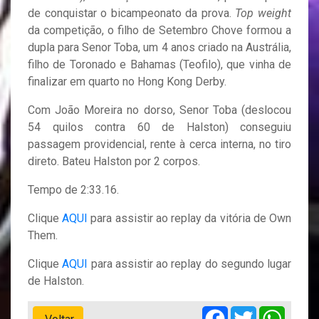
de conquistar o bicampeonato da prova.
Top weight
da competição, o filho de Setembro Chove formou a
dupla para Senor Toba, um 4 anos criado na Austrália,
filho de Toronado e Bahamas (Teofilo), que vinha de
finalizar em quarto no Hong Kong Derby.
Com João Moreira no dorso, Senor Toba (deslocou
54 quilos contra 60 de Halston) conseguiu
passagem providencial, rente à cerca interna, no tiro
direto. Bateu Halston por 2 corpos.
Tempo de 2:33.16.
Clique
AQUI
para assistir ao replay da vitória de Own
Them.
Clique
AQUI
para assistir ao replay do segundo lugar
de Halston.
Facebook
Twitter
Whats