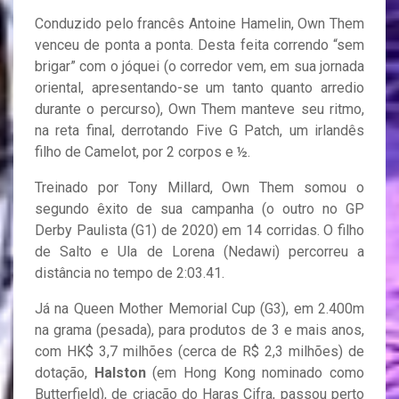
Conduzido pelo francês Antoine Hamelin, Own Them
venceu de ponta a ponta. Desta feita correndo “sem
brigar” com o jóquei (o corredor vem, em sua jornada
oriental, apresentando-se um tanto quanto arredio
durante o percurso), Own Them manteve seu ritmo,
na reta final, derrotando Five G Patch, um irlandês
filho de Camelot, por 2 corpos e ½.
Treinado por Tony Millard, Own Them somou o
segundo êxito de sua campanha (o outro no GP
Derby Paulista (G1) de 2020) em 14 corridas. O filho
de Salto e Ula de Lorena (Nedawi) percorreu a
distância no tempo de 2:03.41.
Já na Queen Mother Memorial Cup (G3), em 2.400m
na grama (pesada), para produtos de 3 e mais anos,
com HK$ 3,7 milhões (cerca de R$ 2,3 milhões) de
dotação,
Halston
(em Hong Kong nominado como
Butterfield), de criação do Haras Cifra, passou perto