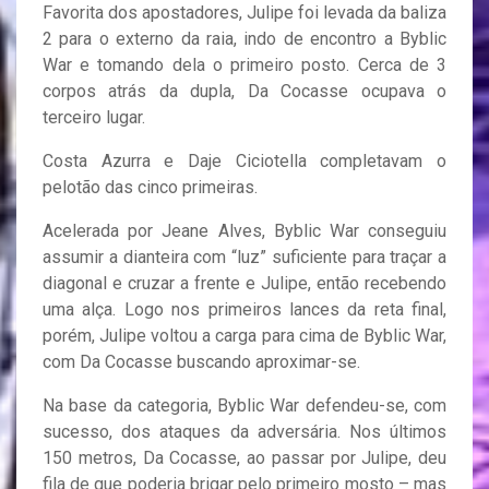
Favorita dos apostadores, Julipe foi levada da baliza
2 para o externo da raia, indo de encontro a Byblic
War e tomando dela o primeiro posto. Cerca de 3
corpos atrás da dupla, Da Cocasse ocupava o
terceiro lugar.
Costa Azurra e Daje Ciciotella completavam o
pelotão das cinco primeiras.
Acelerada por Jeane Alves, Byblic War conseguiu
assumir a dianteira com “luz” suficiente para traçar a
diagonal e cruzar a frente e Julipe, então recebendo
uma alça. Logo nos primeiros lances da reta final,
porém, Julipe voltou a carga para cima de Byblic War,
com Da Cocasse buscando aproximar-se.
Na base da categoria, Byblic War defendeu-se, com
sucesso, dos ataques da adversária. Nos últimos
150 metros, Da Cocasse, ao passar por Julipe, deu
fila de que poderia brigar pelo primeiro mosto – mas