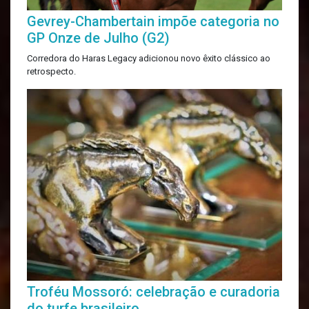
Gevrey-Chambertain impõe categoria no
GP Onze de Julho (G2)
Corredora do Haras Legacy adicionou novo êxito clássico ao
retrospecto.
Troféu Mossoró: celebração e curadoria
do turfe brasileiro