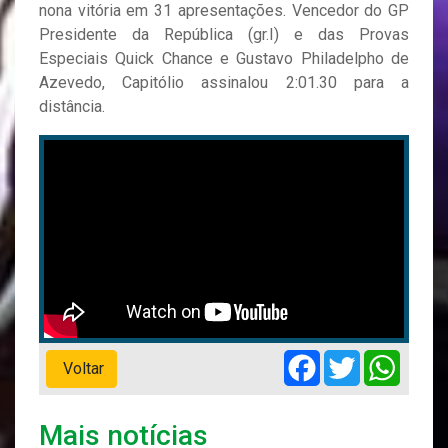
nona vitória em 31 apresentações. Vencedor do GP
Presidente da República (gr.I) e das Provas
Especiais Quick Chance e Gustavo Philadelpho de
Azevedo, Capitólio assinalou 2:01.30 para a
distância.
Facebook
Twitter
Whats
Voltar
Mais notícias