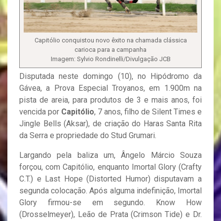
Capitólio conquistou novo êxito na chamada clássica
carioca para a campanha
Imagem: Sylvio Rondinelli/Divulgação JCB
Disputada neste domingo (10), no Hipódromo da
Gávea, a Prova Especial Troyanos, em 1.900m na
pista de areia, para produtos de 3 e mais anos, foi
vencida por
Capitólio
, 7 anos, filho de Silent Times e
Jingle Bells (Aksar), de criação do Haras Santa Rita
da Serra e propriedade do Stud Grumari.
Largando pela baliza um, Ângelo Márcio Souza
forçou, com Capitólio, enquanto Imortal Glory (Crafty
C.T.) e Last Hope (Distorted Humor) disputavam a
segunda colocação. Após alguma indefinição, Imortal
Glory firmou-se em segundo. Know How
(Drosselmeyer), Leão de Prata (Crimson Tide) e Dr.