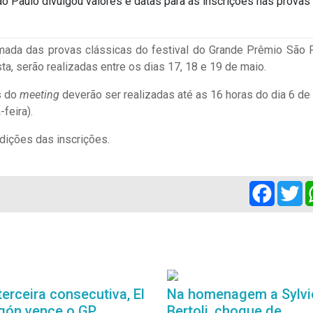
 Paulo divulgou valores e datas para as inscrições nas provas
hamada das provas clássicas do festival do Grande Prêmio São 
a, serão realizadas entre os dias 17, 18 e 19 de maio.
s do
meeting
deverão ser realizadas até as 16 horas do dia 6 de
-feira).
ndições das inscrições.
Facebo
Tw
terceira consecutiva, El
Na homenagem a Sylvi
gón vence o GP
Bertoli, choque de