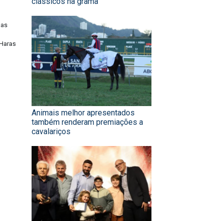
clássicos na grama
das
 Haras
Animais melhor apresentados
também renderam premiações a
cavalariços