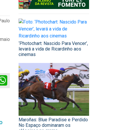
Paulo
 maio
‘Photochart: Nascido Para Vencer’,
levará a vida de Ricardinho aos
cinemas
ok
itter
WhatsApp
Maroñas: Blue Paradise e Perdido
o
No Espaço dominaram os