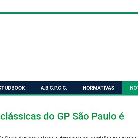
STUDBOOK
A.B.C.P.C.C.
NORMATIVAS
NO
clássicas do GP São Paulo é