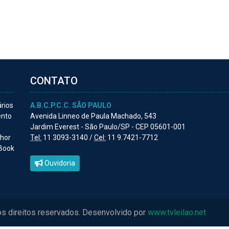
CONTATO
ários
A.B.C.P.C.C. SÃO PAULO
ento
Avenida Linneo de Paula Machado, 543
Jardim Everest - São Paulo/SP - CEP 05601-001
lhor
Tel:
11 3093-3140 /
Cel:
11 9.7421-7712
 Book
Ouvidoria
os direitos reservados. Desenvolvido por
www.tvleilao.net