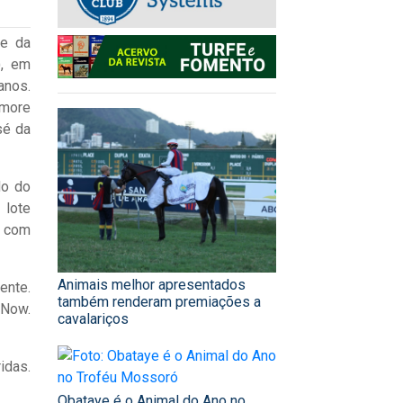
te da
), em
anos.
Amore
sé da
do do
 lote
e com
Animais melhor apresentados
ente.
também renderam premiações a
 Now.
cavalariços
idas.
Obataye é o Animal do Ano no