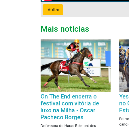
Voltar
Mais notícias
On The End encerra o
Yes
festival com vitória de
no 
luxo na Milha - Oscar
Est
Pacheco Borges
Potra
candid
Defensora do Haras Belmont deu