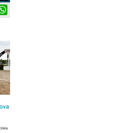
ok
itter
WhatsApp
rova
bleia