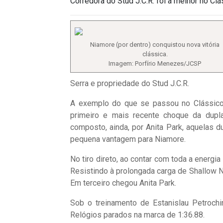
Corredora do Stud J.C.R. foi a melhor no Clá
Niamore (por dentro) conquistou nova vitória
clássica.
Imagem: Porfírio Menezes/JCSP
Serra e propriedade do Stud J.C.R.
A exemplo do que se passou no Clássico
primeiro e mais recente choque da dupl
composto, ainda, por Anita Park, aquelas 
pequena vantagem para Niamore.
No tiro direto, ao contar com toda a energi
Resistindo à prolongada carga de Shallow N
Em terceiro chegou Anita Park.
Sob o treinamento de Estanislau Petrochin
Relógios parados na marca de 1:36.88.