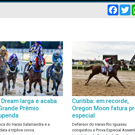
Facebo
Tw
 Dream larga e acaba
Curitiba: em recorde,
Grande Prêmio
Oregon Moon fatura p
upenda
especial
nca do Haras Salamandra é a
Defensor do Haras Rio Iguassu
ata á tríplice coroa.
conquistou a Prova Especial Assem