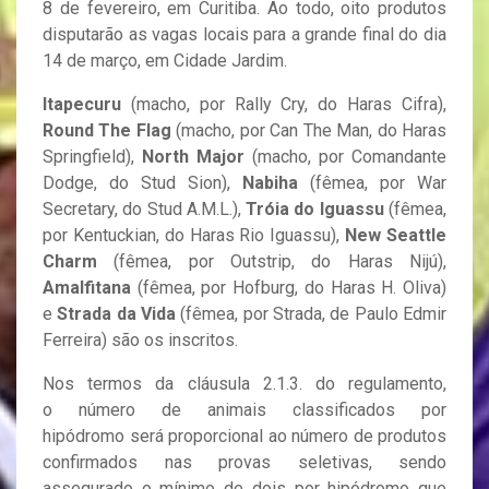
8 de fevereiro, em Curitiba. Ao todo, oito produtos
disputarão as vagas locais para a grande final do dia
14 de março, em Cidade Jardim.
Itapecuru
(macho, por Rally Cry, do Haras Cifra),
Round The Flag
(macho, por Can The Man, do Haras
Springfield),
North Major
(macho, por Comandante
Dodge, do Stud Sion),
Nabiha
(fêmea, por War
Secretary, do Stud A.M.L.),
Tróia do Iguassu
(fêmea,
por Kentuckian, do Haras Rio Iguassu),
New Seattle
Charm
(fêmea, por Outstrip, do Haras Nijú),
Amalfitana
(fêmea, por Hofburg, do Haras H. Oliva)
e
Strada da Vida
(fêmea, por Strada, de Paulo Edmir
Ferreira) são os inscritos.
Nos termos da cláusula 2.1.3. do regulamento,
o número de animais classificados por
hipódromo será proporcional ao número de produtos
confirmados nas provas seletivas, sendo
assegurado o mínimo de dois por hipódromo que