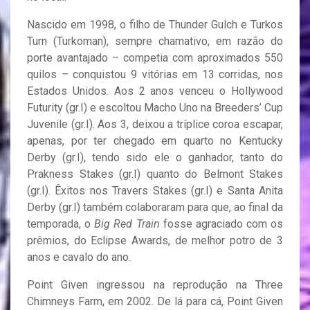
Nascido em 1998, o filho de Thunder Gulch e Turkos
Turn (Turkoman), sempre chamativo, em razão do
porte avantajado – competia com aproximados 550
quilos – conquistou 9 vitórias em 13 corridas, nos
Estados Unidos. Aos 2 anos venceu o Hollywood
Futurity (gr.I) e escoltou Macho Uno na Breeders’ Cup
Juvenile (gr.I). Aos 3, deixou a tríplice coroa escapar,
apenas, por ter chegado em quarto no Kentucky
Derby (gr.I), tendo sido ele o ganhador, tanto do
Prakness Stakes (gr.I) quanto do Belmont Stakes
(gr.I). Êxitos nos Travers Stakes (gr.I) e Santa Anita
Derby (gr.I) também colaboraram para que, ao final da
temporada, o
Big Red Train
fosse agraciado com os
prêmios, do Eclipse Awards, de melhor potro de 3
anos e cavalo do ano.
Point Given ingressou na reprodução na Three
Chimneys Farm, em 2002. De lá para cá, Point Given