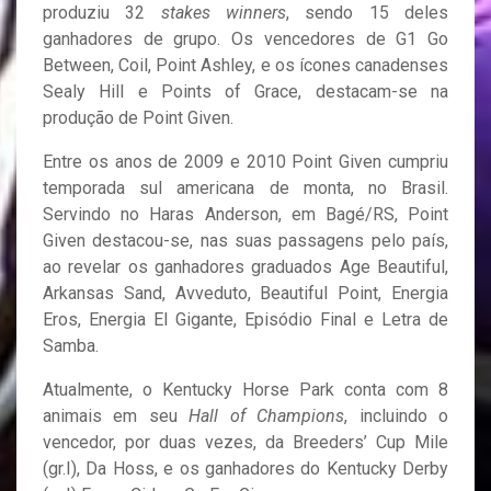
produziu 32
stakes winners
, sendo 15 deles
ganhadores de grupo. Os vencedores de G1 Go
Between, Coil, Point Ashley, e os ícones canadenses
Sealy Hill e Points of Grace, destacam-se na
produção de Point Given.
Entre os anos de 2009 e 2010 Point Given cumpriu
temporada sul americana de monta, no Brasil.
Servindo no Haras Anderson, em Bagé/RS, Point
Given destacou-se, nas suas passagens pelo país,
ao revelar os ganhadores graduados Age Beautiful,
Arkansas Sand, Avveduto, Beautiful Point, Energia
Eros, Energia El Gigante, Episódio Final e Letra de
Samba.
Atualmente, o Kentucky Horse Park conta com 8
animais em seu
Hall of Champions
, incluindo o
vencedor, por duas vezes, da Breeders’ Cup Mile
(gr.I), Da Hoss, e os ganhadores do Kentucky Derby