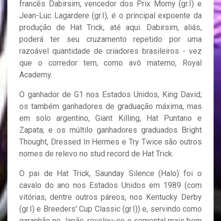
francês Dabirsim, vencedor dos Prix Morny (gr.I) e
Jean-Luc Lagardere (gr.I), é o principal expoente da
produção de Hat Trick, até aqui. Dabirsim, aliás,
poderá ter seu cruzamento repetido por uma
razoável quantidade de criadores brasileiros - vez
que o corredor tem, como avô materno, Royal
Academy.
O ganhador de G1 nos Estados Unidos, King David;
os também ganhadores de graduação máxima, mas
em solo argentino, Giant Killing, Hat Puntano e
Zapata; e os múltilo ganhadores graduados Bright
Thought, Dressed In Hermes e Try Twice são outros
nomes de relevo no stud record de Hat Trick.
O pai de Hat Trick, Saunday Silence (Halo) foi o
cavalo do ano nos Estados Unidos em 1989 (com
vitórias, dentre outros páreos, nos Kentucky Derby
(gr.I) e Breeders' Cup Classic (gr.I)) e, servindo como
garanhão no Japão, revelou-se o semental mais bem