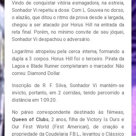
Vindo de conquistar vitória esmagadora, na estreia,
Sonhador Vi repetiu a dose. Com L. Gouvea no dorso,
o alazão, que ditou o ritmo da prova desde a largada,
chegou a ser atacado por Horus Hill na entrada da
reta final. Porém, no mínimo convite de seu jóquei,
Sonhador Vi despachou o adversário.
Logaritmo atropelou pela cerca interna, formando a
dupla a 3 corpos. Horus Hill foi o terceiro. Pirata da
Lagoa e Blade Runner completaram o marcador. Não
correu: Diamond Dollar.
Inscrição de R. F. Silva, Sonhador Vi mantém-se
invicto, portanto, em 2 corridas, tendo percorrido a
distância em 1:09.20.
No páreo correspondente destinado às fêmeas,
Queen of Clubs
, 2 anos, filha de Victory Is Ours e
Our First World (First American), de criação e
propriedade da Coudelaria F.B.L., levantou o Clássico