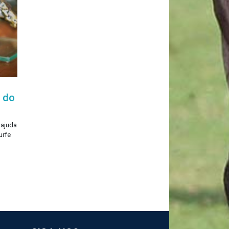
a do
 ajuda
urfe