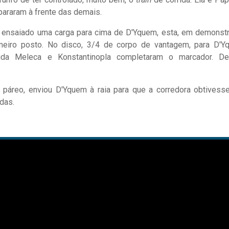
pararam à frente das demais.
, ensaiado uma carga para cima de D'Yquem, esta, em demonst
rimeiro posto. No disco, 3/4 de corpo de vantagem, para D'Y
rida Meleca e Konstantinopla completaram o marcador. De
 páreo, enviou D'Yquem à raia para que a corredora obtivess
idas.