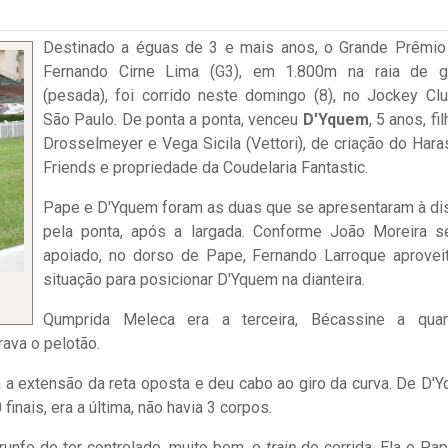
Destinado a éguas de 3 e mais anos, o Grande Prêmio
Fernando Cirne Lima (G3), em 1.800m na raia de 
(pesada), foi corrido neste domingo (8), no Jockey Cl
São Paulo. De ponta a ponta, venceu
D'Yquem
, 5 anos, fi
Drosselmeyer e Vega Sicila (Vettori), de criação do Hara
Friends e propriedade da Coudelaria Fantastic.
Pape e D'Yquem foram as duas que se apresentaram à di
pela ponta, após a largada. Conforme João Moreira s
apoiado, no dorso de Pape, Fernando Larroque aprovei
situação para posicionar D'Yquem na dianteira.
Qumprida Meleca era a terceira, Bécassine a qua
rava o pelotão.
 a extensão da reta oposta e deu cabo ao giro da curva. De D'
inais, era a última, não havia 3 corpos.
trunfo de ter controlado, muito bem, o
train
de corrida. Ela e Pap