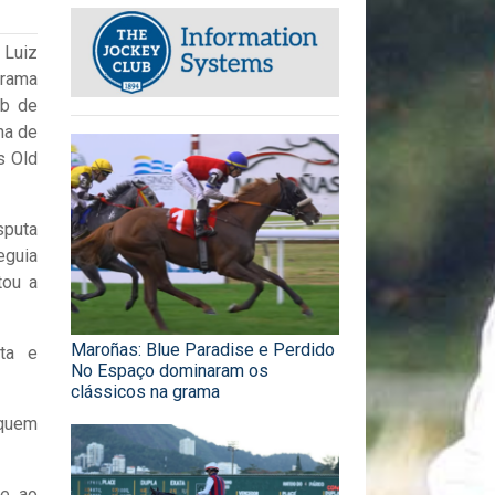
 Luiz
grama
ub de
lha de
s Old
sputa
eguia
tou a
Maroñas: Blue Paradise e Perdido
rta e
No Espaço dominaram os
clássicos na grama
Yquem
e, ao