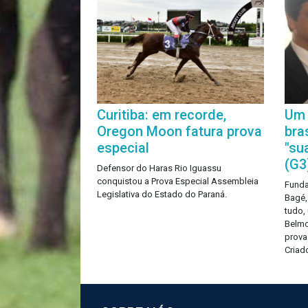
Curitiba: em recorde,
Um 
Oregon Moon fatura prova
bra
especial
"su
(G3
Defensor do Haras Rio Iguassu
conquistou a Prova Especial Assembleia
Funda
Legislativa do Estado do Paraná.
Bagé,
tudo,
Belmo
prova
Criad