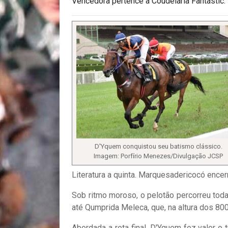
Vencedora pertence à Coudelaria Fantastic.
D'Yquem conquistou seu batismo clássico.
Imagem: Porfírio Menezes/Divulgação JCSP
Literatura a quinta. Marquesadericocó encer
Sob ritmo moroso, o pelotão percorreu toda
até Qumprida Meleca, que, na altura dos 800 f
Abordada a reta final, D'Yquem fez valer o 