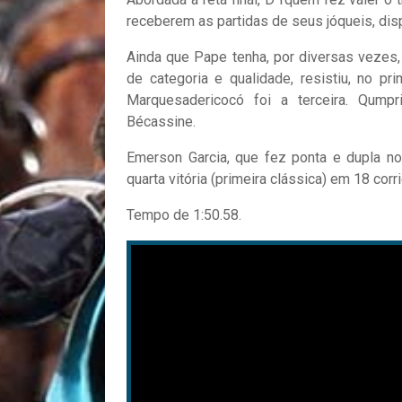
receberem as partidas de seus jóqueis, dis
Ainda que Pape tenha, por diversas vezes
de categoria e qualidade, resistiu, no p
Marquesadericocó foi a terceira. Qump
Bécassine.
Emerson Garcia, que fez ponta e dupla no
quarta vitória (primeira clássica) em 18 corr
Tempo de 1:50.58.