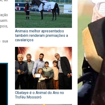
ração
quem.
pois,
Animais melhor apresentados
também renderam premiações a
cavalariços
e sua
Obataye é o Animal do Ano no
Troféu Mossoró