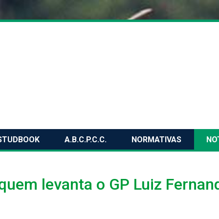
STUDBOOK
A.B.C.P.C.C.
NORMATIVAS
NO
Yquem levanta o GP Luiz Fernan