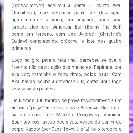
(Drosselmeyer) assumiu a ponta. O invicto Akal
(Trinniberg), que defendia poule de devolução,
apresentou-se à briga, em segundo, após uma
largada algo ruim. American Bull (Benny The Bull)
corria em terceiro, com Joe Andretti (Christine’s
Outlaw) completando, próximo, o lote dos quatro
primeiros.
Logo no giro para a reta final, percebeu-se que o
favorito não trazia ação das melhores. Espiritus, por
sua vez, mantinha o forte ritmo, pelos paus. Com
Akal batido, coube a American Bull, então, abrir fogo
para cima do ponteiro.
Os últimos 300 metros de prova resumiram-se a um
acirrado “pega” entre Espiritus e American Bull. Este,
na insistência de Marcelo Gonçalves, dominou
Espiritus nos lances decisivos, vencendo por ¾ de
corpo. Kapoor (por Cape Town, 3 e ½) foi o terceiro e