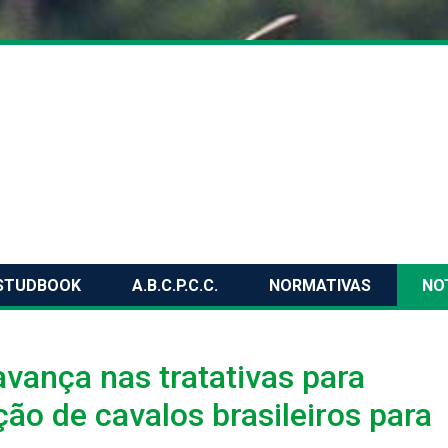
STUDBOOK
A.B.C.P.C.C.
NORMATIVAS
NO
vança nas tratativas para
ão de cavalos brasileiros para