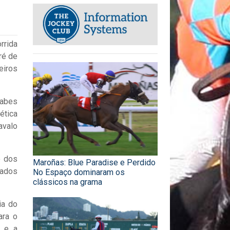
rrida
ré de
eiros
rabes
ética
avalo
o dos
Maroñas: Blue Paradise e Perdido
cados
No Espaço dominaram os
clássicos na grama
ia do
ara o
l e a