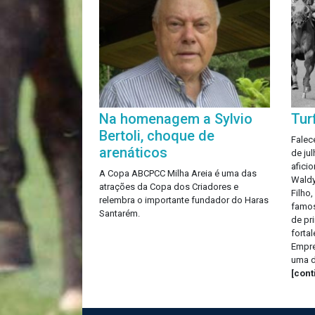
Na homenagem a Sylvio
Tur
Bertoli, choque de
Falec
arenáticos
de ju
aficio
A Copa ABCPCC Milha Areia é uma das
Waldy
atrações da Copa dos Criadores e
Filho
relembra o importante fundador do Haras
famos
Santarém.
de pr
fortal
Empre
uma d
[con