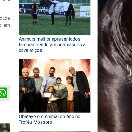
idade
ro em
Animais melhor apresentados
também renderam premiações a
cavalariços
ok
itter
WhatsApp
Obataye é o Animal do Ano no
Troféu Mossoró