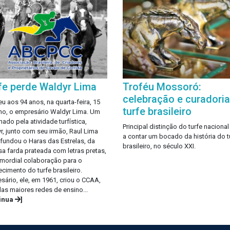
fe perde Waldyr Lima
Troféu Mossoró:
celebração e curadori
eu aos 94 anos, na quarta-feira, 15
turfe brasileiro
lho, o empresário Waldyr Lima. Um
nado pela atividade turfística,
Principal distinção do turfe nacional
r, junto com seu irmão, Raul Lima
a contar um bocado da história do t
, fundou o Haras das Estrelas, da
brasileiro, no século XXI.
a farda prateada com letras pretas,
imordial colaboração para o
ecimento do turfe brasileiro.
sário, ele, em 1961, criou o CCAA,
as maiores redes de ensino...
tinua
]