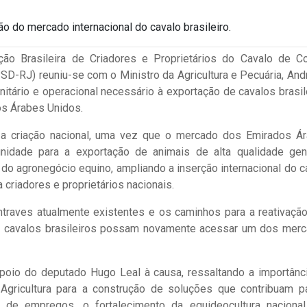
ão do mercado internacional do cavalo brasileiro.
ão Brasileira de Criadores e Proprietários do Cavalo de Co
D-RJ) reuniu-se com o Ministro da Agricultura e Pecuária, And
nitário e operacional necessário à exportação de cavalos brasil
s Árabes Unidos.
 a criação nacional, uma vez que o mercado dos Emirados Á
nidade para a exportação de animais de alta qualidade gen
 do agronegócio equino, ampliando a inserção internacional do c
 criadores e proprietários nacionais.
ntraves atualmente existentes e os caminhos para a reativaçã
os cavalos brasileiros possam novamente acessar um dos mer
oio do deputado Hugo Leal à causa, ressaltando a importânc
a Agricultura para a construção de soluções que contribuam p
o de empregos, o fortalecimento da equideocultura naciona