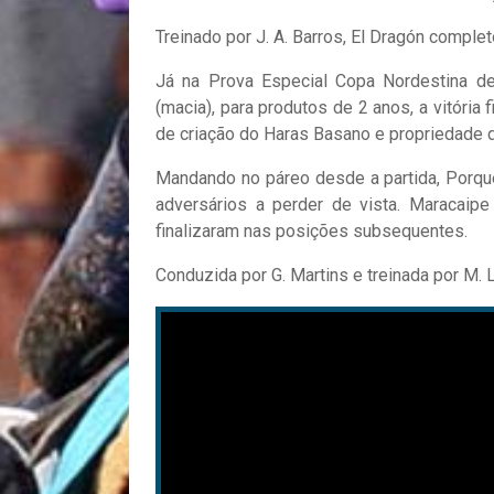
Treinado por J. A. Barros, El Dragón comple
Já na Prova Especial Copa Nordestina d
(macia), para produtos de 2 anos, a vitória
de criação do Haras Basano e propriedade d
Mandando no páreo desde a partida, Porque 
adversários a perder de vista. Maracaipe
finalizaram nas posições subsequentes.
Conduzida por G. Martins e treinada por M. 