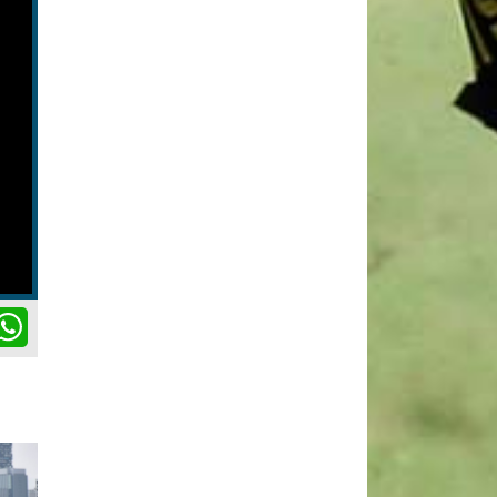
ok
itter
WhatsApp