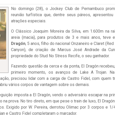
No domingo (28), o Jockey Club de Pernambuco pro
reunião turfística que, dentre seus páreos, apresentou
atrações especiais.
O Clássico Joaquim Moreira da Silva, em 1.600m na ra
areia (macia), para produtos de 3 e mais anos, teve
Dragón
, 5 anos, filho do nacional Onzaneiro e Claret (Red
Canyon), de criação de Marcus José Andrade da Cu
propriedade do Stud No Stress Recife, o seu ganhador.
Fazendo questão da cerca e da ponta, El Dragón recebeu
primeiro momento, os avanços de Lake A Trojan. Na
ocação, precisou lidar com a carga de Castro Fidel, com quem t
abriu vários corpos de vantagem sobre os demais.
seguição imposta a El Dragón, vendo o adversário escapar na pri
na prova. No tiro direto, em que pese o train de luxo, El Dragón
s. Exigido por W. Pereira, derrotou Olimac por 3 corpos e 1/
rojan e Castro Fidel completaram o marcador.