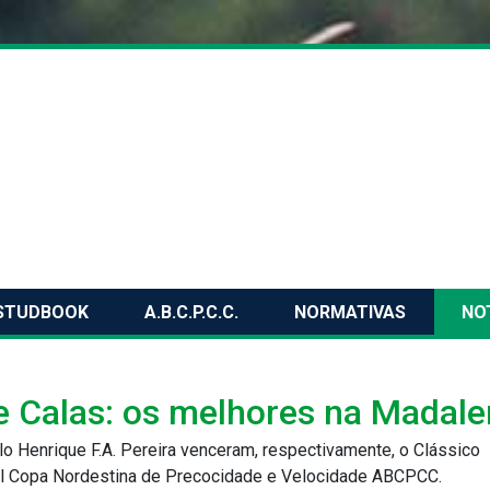
STUDBOOK
A.B.C.P.C.C.
NORMATIVAS
NO
e Calas: os melhores na Madal
o Henrique F.A. Pereira venceram, respectivamente, o Clássico
al Copa Nordestina de Precocidade e Velocidade ABCPCC.