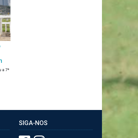
o
n
 a 7ª
SIGA-NOS