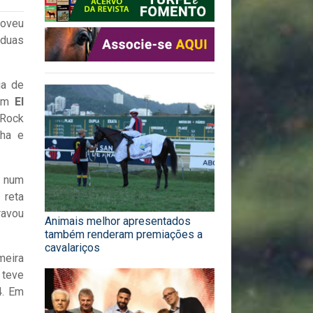
moveu
 duas
ia de
 em
El
 Rock
nha e
, num
 reta
ravou
Animais melhor apresentados
também renderam premiações a
cavalariços
meira
 teve
4. Em