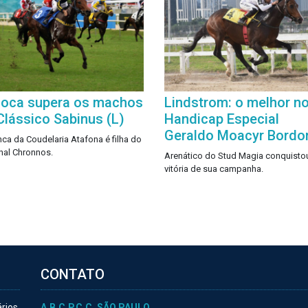
oca supera os machos
Lindstrom: o melhor n
Clássico Sabinus (L)
Handicap Especial
Geraldo Moacyr Bordo
nca da Coudelaria Atafona é filha do
nal Chronnos.
Arenático do Stud Magia conquistou
vitória de sua campanha.
CONTATO
ários
A.B.C.P.C.C. SÃO PAULO