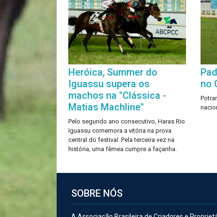
Heróica, Summer do
Pad
Iguassu supera os
no 
machos na "Clássica -
Potra
Matias Machline"
nacio
Pelo segundo ano consecutivo, Haras Rio
Iguassu comemora a vitória na prova
central do festival. Pela terceira vez na
história, uma fêmea cumpre a façanha.
SOBRE NÓS
A Associação Brasileira de Criadores e Propriet