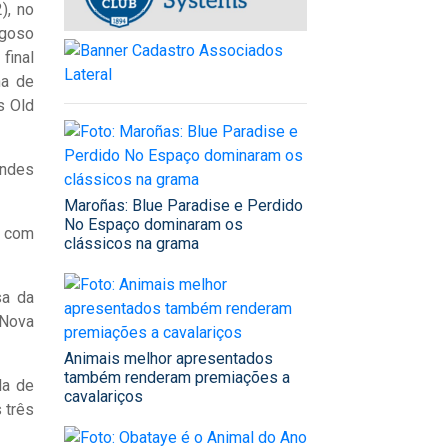
), no
agoso
final
ha de
s Old
andes
Maroñas: Blue Paradise e Perdido
No Espaço dominaram os
a com
clássicos na grama
sa da
 Nova
Animais melhor apresentados
também renderam premiações a
la de
cavalariços
 três