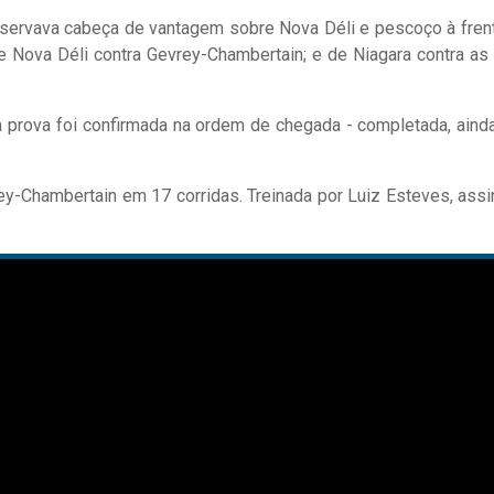
nservava cabeça de vantagem sobre Nova Déli e pescoço à fren
e Nova Déli contra Gevrey-Chambertain; e de Niagara contra as
 prova foi confirmada na ordem de chegada - completada, ainda
vrey-Chambertain em 17 corridas. Treinada por Luiz Esteves, assi