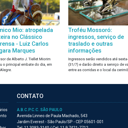
mico Mio: atropelada
Troféu Mossoró:
teira no Clássico
ingressos, serviço de
rensa - Luiz Carlos
traslado e outras
gara Marques
informações
sor de Alberto J. Tiellet Miorim
Ingressos serão vendidos até sexta-
u o principal embate do dia, em
(31/7) e darão direito a serviço de v
 Alegre.
entre as corridas e o local da cerimô
CONTATO
ários
A.B.C.P.C.C. SÃO PAULO
ento
Avenida Linneo de Paula Machado, 543
Jardim Everest - São Paulo/SP - CEP 05601-001
lhor
Tel:
11 3093-3140 /
Cel:
11 9.7421-7712