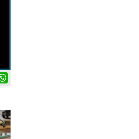
ok
itter
WhatsApp