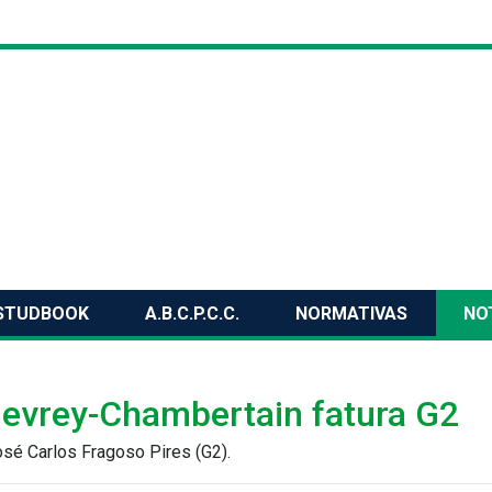
STUDBOOK
A.B.C.P.C.C.
NORMATIVAS
NO
Gevrey-Chambertain fatura G2
sé Carlos Fragoso Pires (G2).