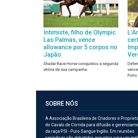
Intimiste, filho de Olympic
L'A
Las Palmas, vence
cer
allowance por 5 corpos no
Imp
Japão
Ver
Shadai Race Horse conquistou a segunda
Defen
vitória de sua campanha.
vence
Porto
SOBRE NÓS
A Associação Brasileira de Criadores e Propriet
do Cavalo de Corrida para difusão e gerenciam
da raça PSI - Puro Sangue Inglês. Em reuniões
periódicas são debatidos assuntos para um me