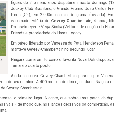
Éguas de 3 e mais anos disputaram, neste domingo (12
Jockey Club Brasileiro, o Grande Prêmio José Carlos Fr
Pires (G2), em 2.000m na raia de grama (pesada). Em 
escamado, vitória de
Gevrey-Chambertain
, 4 anos, fil
Drosselmeyer e Vega Sicilia (Vettori), de criação do Hara
Friends e propriedade do Haras Legacy.
Em páreo liderado por Vanessa da Pata, Henderson Fern
manteve Gevrey-Chambertain no segundo lugar.
Niagara corria em terceiro e favorita Nova Déli disputav
va
Tamara o quarto posto.
Ainda na curva, Gevrey-Chambertain passou por Vanes
áreo sob seu domínio. A 400 metros do disco, contudo, Niagara e
 de Gevrey-Chambertain.
intenso, o primeiro lugar. Niagara, que sobrou nas patas da dup
as rivais - de modo que, nos lances decisivos da competição, as
nta.