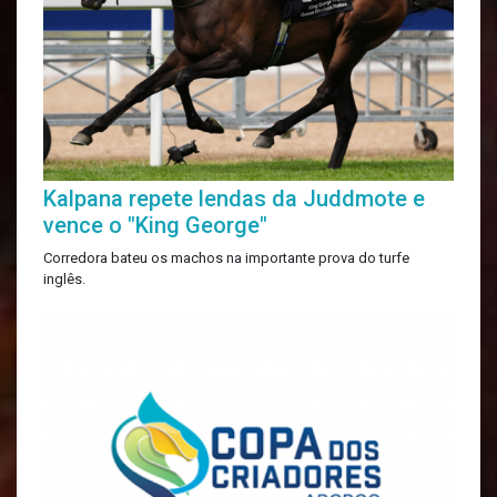
Kalpana repete lendas da Juddmote e
vence o "King George"
Corredora bateu os machos na importante prova do turfe
inglês.