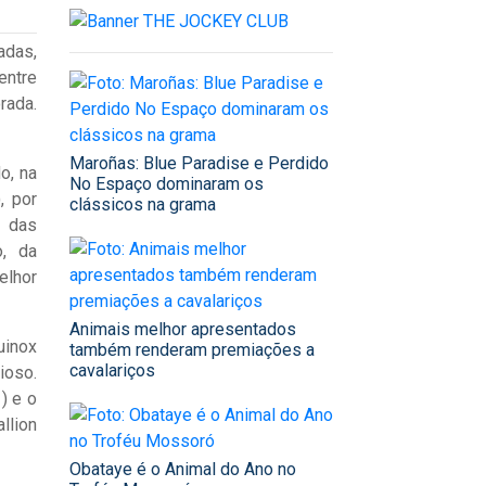
adas,
entre
rada.
Maroñas: Blue Paradise e Perdido
o, na
No Espaço dominaram os
, por
clássicos na grama
a das
o, da
elhor
Animais melhor apresentados
uinox
também renderam premiações a
cavalariços
ioso.
) e o
llion
Obataye é o Animal do Ano no