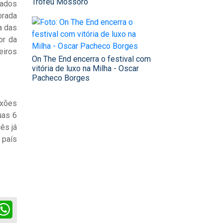
Troféu Mossoró
tados
orada
a das
or da
eiros
On The End encerra o festival com
vitória de luxo na Milha - Oscar
Pacheco Borges
exões
uas 6
ês já
 país
ok
itter
WhatsApp