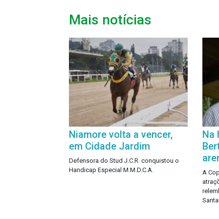
Mais notícias
Niamore volta a vencer,
Na 
em Cidade Jardim
Ber
are
Defensora do Stud J.C.R. conquistou o
Handicap Especial M.M.D.C.A.
A Cop
atraç
relem
Santa