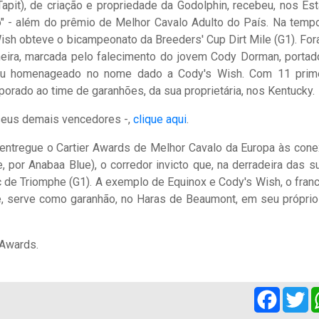
Tapit), de criação e propriedade da Godolphin, recebeu, nos Es
o" - além do prêmio de Melhor Cavalo Adulto do País. Na temp
ish obteve o bicampeonato da Breeders' Cup Dirt Mile (G1). For
aneira, marcada pelo falecimento do jovem Cody Dorman, portad
tou homenageado no nome dado a Cody's Wish. Com 11 prim
porado ao time de garanhões, da sua proprietária, nos Kentucky.
 seus demais vencedores -,
clique aqui
.
i entregue o Cartier Awards de Melhor Cavalo da Europa às con
por Anabaa Blue), o corredor invicto que, na derradeira das s
c de Triomphe (G1). A exemplo de Equinox e Cody's Wish, o franc
e, serve como garanhão, no Haras de Beaumont, em seu próprio
 Awards.
Facebo
Tw