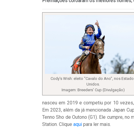
Premiações coroaram os melhores nomes, do
Cody's Wish: eleito "Cavalo do Ano", nos Estado
Unidos.
Imagem: Breeders' Cup (Divulgação)
nasceu em 2019 e competiu por 10 vezes, 
Em 2023, além da já mencionada Japan Cup,
Tenno Sho de Outono (G1). Ele cumpre, no m
Station. Clique
aqui
para ler mais.