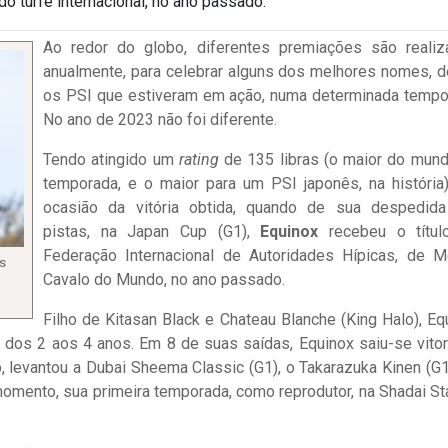
 turfe internacional, no ano passado.
Ao redor do globo, diferentes premiações são realiz
anualmente, para celebrar alguns dos melhores nomes, d
os PSI que estiveram em ação, numa determinada tempo
No ano de 2023 não foi diferente.
Tendo atingido um
rating
de 135 libras (o maior do mund
temporada, e o maior para um PSI japonês, na história)
ocasião da vitória obtida, quando de sua despedid
pistas, na Japan Cup (G1),
Equinox
recebeu o títul
Federação Internacional de Autoridades Hípicas, de M
s
Cavalo do Mundo, no ano passado.
Filho de Kitasan Black e Chateau Blanche (King Halo), Eq
dos 2 aos 4 anos. Em 8 de suas saídas, Equinox saiu-se vitor
 levantou a Dubai Sheema Classic (G1), o Takarazuka Kinen (G1
omento, sua primeira temporada, como reprodutor, na Shadai Sta