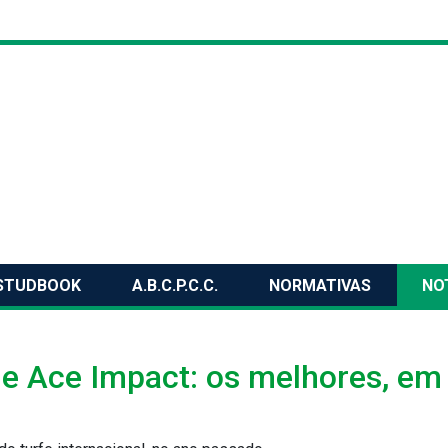
STUDBOOK
A.B.C.P.C.C.
NORMATIVAS
NO
 e Ace Impact: os melhores, em