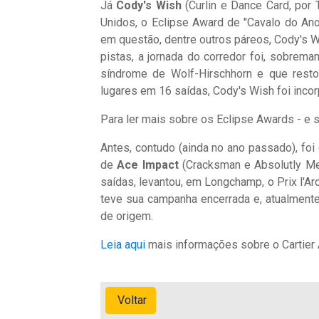
Já
Cody's Wish
(Curlin e Dance Card, por 
Unidos, o Eclipse Award de "Cavalo do An
em questão, dentre outros páreos, Cody's W
pistas, a jornada do corredor foi, sobrem
síndrome de Wolf-Hirschhorn e que res
lugares em 16 saídas, Cody's Wish foi incor
Para ler mais sobre os Eclipse Awards - e
Antes, contudo (ainda no ano passado), fo
de
Ace Impact
(Cracksman e Absolutly Me, 
saídas, levantou, em Longchamp, o Prix l'Ar
teve sua campanha encerrada e, atualment
de origem.
Leia aqui
mais informações sobre o Cartier
Voltar