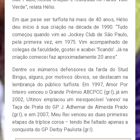
Verde”, relata Hélio.
Em que pese ser turfista há mais de 40 anos, Hélio
deu início à sua criação na década de 1990. “Tudo
começou quando vim ao Jockey Club de São Paulo,
pela primeira vez, em 1975. Vim acompanhado de
colegas da faculdade, gostei e acabei ‘ficando’. Já na
criação comecei faz aproximadamente 20 anos”.
Dentre os inúmeros defensores da farda do Stud
Birigui, alguns, por motivos óbvios, se destacam na
lembrança do público turfista. Em 1997, Amor Por
Inteiro venceu o Grande Prêmio ABCPCC (gr.I); já em
2002, Ultinov emplacou um inesquecível ‘vareio’ na
Taça de Prata do GP J. Adhemar de Almeida Prado
(gr.I); e em 2007, Meu Rei venceu as duas primeiras
etapas da tríplice coroa – tendo lhe faltado apenas a
conquista do GP Derby Paulista (gr.I).