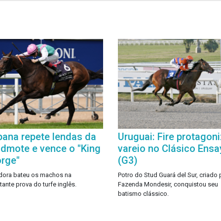
pana repete lendas da
Uruguai: Fire protagon
dmote e vence o "King
vareio no Clásico Ensa
rge"
(G3)
dora bateu os machos na
Potro do Stud Guará del Sur, criado 
tante prova do turfe inglês.
Fazenda Mondesir, conquistou seu
batismo clássico.