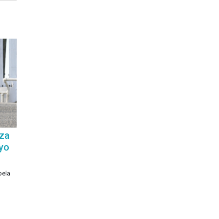
iza
yo
pela