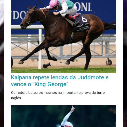
Kalpana repete lendas da Juddmote e
vence o "King George"
Corredora bateu os machos na importante prova do turfe
inglês.