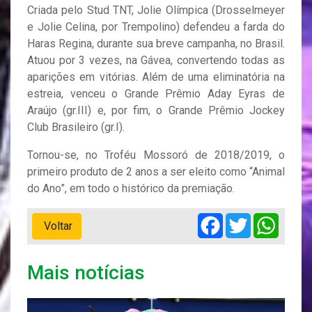
Criada pelo Stud TNT, Jolie Olímpica (Drosselmeyer
e Jolie Celina, por Trempolino) defendeu a farda do
Haras Regina, durante sua breve campanha, no Brasil.
Atuou por 3 vezes, na Gávea, convertendo todas as
aparições em vitórias. Além de uma eliminatória na
estreia, venceu o Grande Prêmio Aday Eyras de
Araújo (gr.III) e, por fim, o Grande Prêmio Jockey
Club Brasileiro (gr.I).
Tornou-se, no Troféu Mossoró de 2018/2019, o
primeiro produto de 2 anos a ser eleito como “Animal
do Ano”, em todo o histórico da premiação.
Facebook
Twitter
Whats
Voltar
Mais notícias