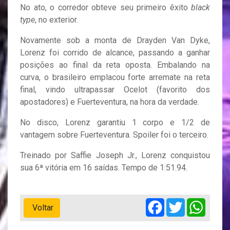
No ato, o corredor obteve seu primeiro êxito
black
type
, no exterior.
Novamente sob a monta de Drayden Van Dyke,
Lorenz foi corrido de alcance, passando a ganhar
posições ao final da reta oposta. Embalando na
curva, o brasileiro emplacou forte arremate na reta
final, vindo ultrapassar Ocelot (favorito dos
apostadores) e Fuerteventura, na hora da verdade.
No disco, Lorenz garantiu 1 corpo e 1/2 de
vantagem sobre Fuerteventura. Spoiler foi o terceiro.
Treinado por Saffie Joseph Jr., Lorenz conquistou
sua 6ª vitória em 16 saídas. Tempo de 1:51.94.
Facebook
Twitter
Whats
Voltar