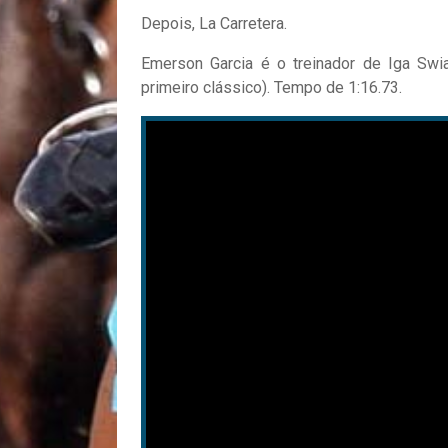
Depois, La Carretera.
Emerson Garcia é o treinador de Iga Swia
primeiro clássico). Tempo de 1:16.73.