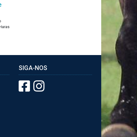
e
o
 Haras
SIGA-NOS