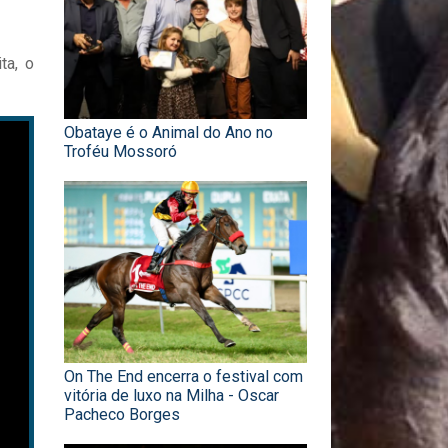
ta, o
Obataye é o Animal do Ano no
Troféu Mossoró
On The End encerra o festival com
vitória de luxo na Milha - Oscar
Pacheco Borges