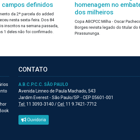
 campos definidos
homenagem no embat
dos milheiros
ento da 2ª parcela do added
eceu nesta sexta-feira. Dos 84
Copa ABCPCC Milha - Oscar Pachec
is inscritos na semana passada,
Borges revisita legado do titular do
s 1 deles não foi confirmado.
Pirassununga.
CONTATO
ários
A.B.C.P.C.C. SÃO PAULO
ento
Avenida Linneo de Paula Machado, 543
Jardim Everest - São Paulo/SP - CEP 05601-001
lhor
Tel:
11 3093-3140 /
Cel:
11 9.7421-7712
 Book
Ouvidoria