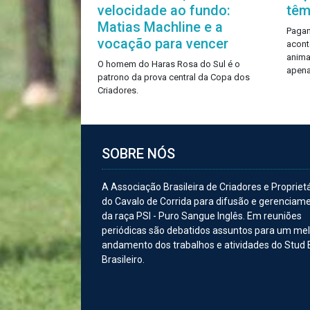
velocidade ao fundo:
têm
Matias Machline e a
Pagam
vocação para vencer
acont
anima
O homem do Haras Rosa do Sul é o
apena
patrono da prova central da Copa dos
Criadores.
SOBRE NÓS
A Associação Brasileira de Criadores e Propriet
do Cavalo de Corrida para difusão e gerenciam
da raça PSI - Puro Sangue Inglês. Em reuniões
periódicas são debatidos assuntos para um me
andamento dos trabalhos e atividades do Stud
Brasileiro.