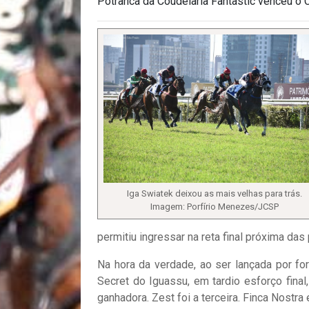
Potranca da Coudelaria Fantastic venceu o C
Iga Swiatek deixou as mais velhas para trás.
Imagem: Porfírio Menezes/JCSP
permitiu ingressar na reta final próxima das 
Na hora da verdade, ao ser lançada por for
Secret do Iguassu, em tardio esforço fina
ganhadora. Zest foi a terceira. Finca Nostr