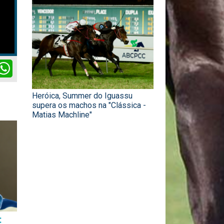
ok
itter
WhatsApp
Heróica, Summer do Iguassu
supera os machos na "Clássica -
Matias Machline"
: