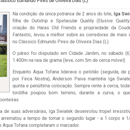
lássico Edmundo Pires de Oliveira Dias (L).
Na condição de única potranca de 2 anos do lote,
Iga Swi
filha de Outstrip e Spetacular Quality (Elusive Quality
criação do Haras Old Friends e propriedade da Coude
Fantastic, levou a melhor sobre as corredoras de mais 
no Clássico Edmundo Pires de Oliveira Dias (L).
O páreo foi disputado em Cidade Jardim, no sábado (6
1.400m na raia de grama (leve, com 5m de cerca móvel).
Enquanto Aqua Tofana liderava o pelotão (seguida, de p
por Finca Nostra), Anderson Paiva mantinha Iga Swiat
quinta e penúltima colocação. Sempre rente à cerca, todav
tordilha poupou bom terreno, durante a curva, o qu
ponteiras.
a de suas adversárias, Iga Swiatek desenrolou tropel irresistív
l, arrematou a tempo de tomar o segundo lugar - a 1 corpo e 1
a e Aqua Tofana completaram o marcador.