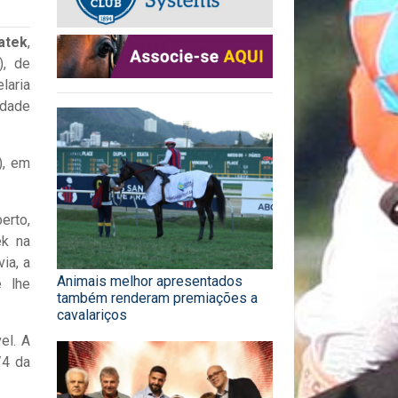
atek
,
), de
laria
idade
), em
erto,
ek na
ia, a
Animais melhor apresentados
e lhe
também renderam premiações a
cavalariços
el. A
/4 da