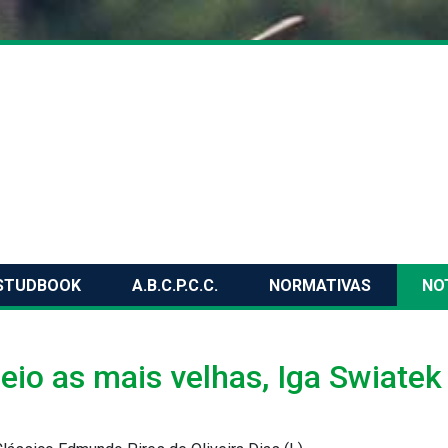
STUDBOOK
A.B.C.P.C.C.
NORMATIVAS
NO
io as mais velhas, Iga Swiatek