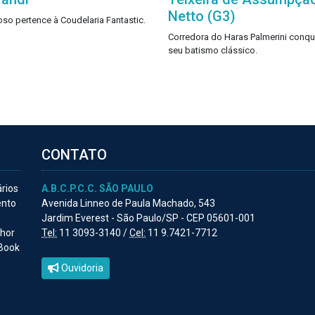
Netto (G3)
ioso pertence à Coudelaria Fantastic.
Corredora do Haras Palmerini conqu
seu batismo clássico.
CONTATO
ários
A.B.C.P.C.C. SÃO PAULO
ento
Avenida Linneo de Paula Machado, 543
Jardim Everest - São Paulo/SP - CEP 05601-001
lhor
Tel:
11 3093-3140 /
Cel:
11 9.7421-7712
 Book
Ouvidoria