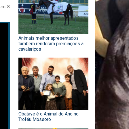
 em 8
Animais melhor apresentados
também renderam premiações a
cavalariços
Obataye é o Animal do Ano no
Troféu Mossoró