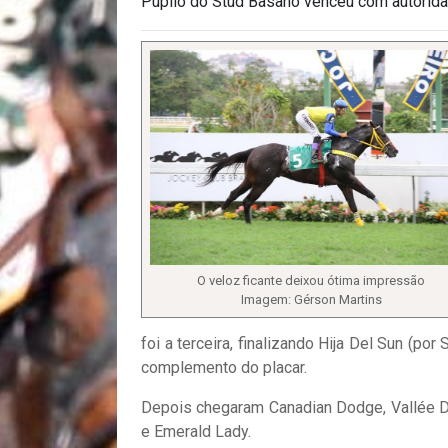
Pupilo do Stud Basano venceu com autorida
O veloz ficante deixou ótima impressão
Imagem: Gérson Martins
foi a terceira, finalizando Hija Del Sun (por
complemento do placar.
Depois chegaram Canadian Dodge, Vallée De 
e Emerald Lady.