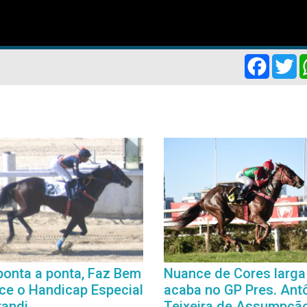
Facebo
Tw
ponta a ponta, Faz Bem
Nuance de Cores larga
ce o Handicap Especial
acaba no GP Pres. Ant
randi
Teixeira de Assumpçã