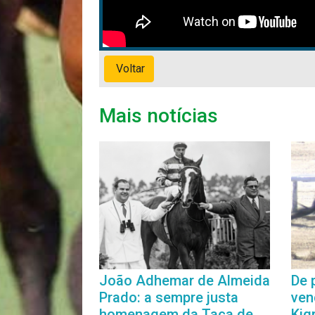
Voltar
Mais notícias
João Adhemar de Almeida
De 
Prado: a sempre justa
ven
homenagem da Taça de
Kig