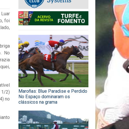
 Luar
, foi
lado,
briga
o. No
razia
quei,
tível
Maroñas: Blue Paradise e Perdido
 1/2)
No Espaço dominaram os
4) no
clássicos na grama
ianto