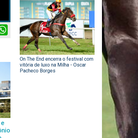
ok
itter
WhatsApp
On The End encerra o festival com
vitória de luxo na Milha - Oscar
Pacheco Borges
 e
ônio
o