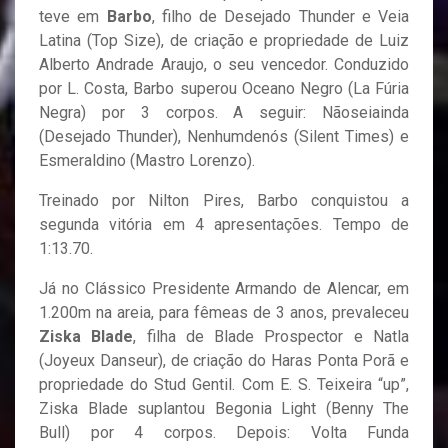
teve em
Barbo
, filho de Desejado Thunder e Veia
Latina (Top Size), de criação e propriedade de Luiz
Alberto Andrade Araujo, o seu vencedor. Conduzido
por L. Costa, Barbo superou Oceano Negro (La Fúria
Negra) por 3 corpos. A seguir: Nãoseiainda
(Desejado Thunder), Nenhumdenós (Silent Times) e
Esmeraldino (Mastro Lorenzo).
Treinado por Nilton Pires, Barbo conquistou a
segunda vitória em 4 apresentações. Tempo de
1:13.70.
Já no Clássico Presidente Armando de Alencar, em
1.200m na areia, para fêmeas de 3 anos, prevaleceu
Ziska Blade
, filha de Blade Prospector e Natla
(Joyeux Danseur), de criação do Haras Ponta Porã e
propriedade do Stud Gentil. Com E. S. Teixeira “up”,
Ziska Blade suplantou Begonia Light (Benny The
Bull) por 4 corpos. Depois: Volta Funda