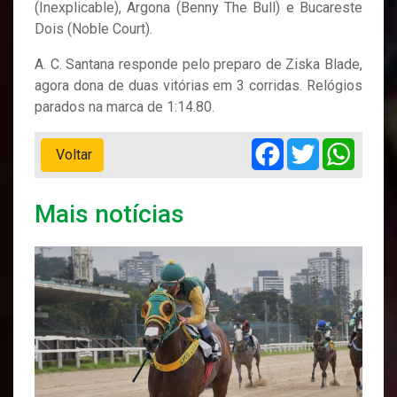
(Inexplicable), Argona (Benny The Bull) e Bucareste
Dois (Noble Court).
A. C. Santana responde pelo preparo de Ziska Blade,
agora dona de duas vitórias em 3 corridas. Relógios
parados na marca de 1:14.80.
Facebook
Twitter
Whats
Voltar
Mais notícias