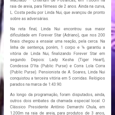
Machado – Criterium de Potrancas, em 1.600m na
raia de areia, para fêmeas de 2 anos. Ainda na curva,
L. Costa pediu por Linda Nui, que avançou de pronto
sobre as adversárias.
Na reta final, Linda Nui encontrou sua maior
dificuldade em Forever Star (Adriano), que nos 200
finais chegou a ensaiar uma reação, pela cerca. Na
linha de sentença, porém, 1 corpo e ¼ garantiu a
vitória de Linda Nui, finalizando Forever Star em
segundo. Depois: Lady Kesha (Tiger Heart),
Condessa D’Ita (Public Purse) e Corra Lola Corra
(Public Purse). Pensionista de A. Soares, Linda Nui
conquistou a terceira vitória em 5 corridas. Relógios
parados na marca de 1:43.90.
Ao longo da programação, foram disputados, ainda,
outros dois embates da chamada especial local. O
Clássico Presidente Antônio Demarchi Chula, em
1.200m na raia de areia, para produtos de 3 anos,