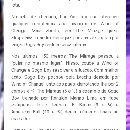
lote.
Na reta de chegada, For You Too não ofereceu
qualquer resistência aos avanços de Wind of
Change. Mais aberto, era The Mirrage quem
atropelava. Leandro Henrique, por sua vez, optou por
lançar Gogo Boy rente à cerca interna.
Nos últimos 150 metros, The Mirrage passou a
“pular no mesmo lugar”. Nisso, coube a Wind of
Change e Gogo Boy resolver a situação. Com melhor
ação, Gogo Boy passou pela brecha deixada por
Wind of Change, junto aos paus, derrotando-lhe por 2
corpos e ¾. The Mirrage (5 e ½) a exemplo de Gogo
Boy treinado por Ronaldo Marins Lima, em fase
estupenda, foi o terceiro. El Bacan (9 e ¼) e
American Bull (10 e ¾) deram números finais ao
marcador.