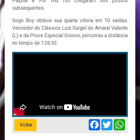
Palpite e For You Too chegaram nos postos
subsequentes.
Gogo Boy obteve sua quarta vitória em 10 saídas.
Vencedor do Clássico Luiz Gurgel do Amaral Valente
(L) e da Prova Especial Groove, percorreu a distância
no tempo de 1:26.92.
Facebook
Twitter
Whats
Voltar