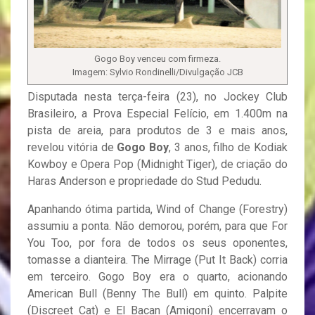
Gogo Boy venceu com firmeza.
Imagem: Sylvio Rondinelli/Divulgação JCB
Disputada nesta terça-feira (23), no Jockey Club
Brasileiro, a Prova Especial Felício, em 1.400m na
pista de areia, para produtos de 3 e mais anos,
revelou vitória de
Gogo Boy
, 3 anos, filho de Kodiak
Kowboy e Opera Pop (Midnight Tiger), de criação do
Haras Anderson e propriedade do Stud Pedudu.
Apanhando ótima partida, Wind of Change (Forestry)
assumiu a ponta. Não demorou, porém, para que For
You Too, por fora de todos os seus oponentes,
tomasse a dianteira. The Mirrage (Put It Back) corria
em terceiro. Gogo Boy era o quarto, acionando
American Bull (Benny The Bull) em quinto. Palpite
(Discreet Cat) e El Bacan (Amigoni) encerravam o