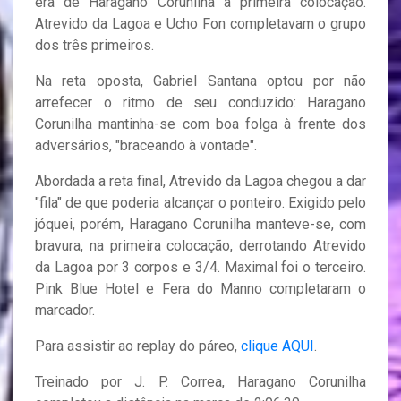
era de Haragano Corunilha a primeira colocação.
Atrevido da Lagoa e Ucho Fon completavam o grupo
dos três primeiros.
Na reta oposta, Gabriel Santana optou por não
arrefecer o ritmo de seu conduzido: Haragano
Corunilha mantinha-se com boa folga à frente dos
adversários, "braceando à vontade".
Abordada a reta final, Atrevido da Lagoa chegou a dar
"fila" de que poderia alcançar o ponteiro. Exigido pelo
jóquei, porém, Haragano Corunilha manteve-se, com
bravura, na primeira colocação, derrotando Atrevido
da Lagoa por 3 corpos e 3/4. Maximal foi o terceiro.
Pink Blue Hotel e Fera do Manno completaram o
marcador.
Para assistir ao replay do páreo,
clique AQUI
.
Treinado por J. P. Correa, Haragano Corunilha