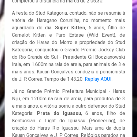
completou a distância na marca de 2:06.30.
A festa do Stud Kategoria, contudo, não se resumiu à
vitória de Haragano Corunilha, no momento mais
aguardado do dia.
Super Kitten
, 5 anos, filho de
Camelot Kitten e Puro Extase (Wild Event), de
criação do Haras do Morro e propriedade do Stud
Kategoria, conquistou o Grande Prêmio Jockey Club
do Rio Grande do Sul - Presidente Gil Boczianowski
Irala, em 1.600m na raia de areia, para animais de 3 e
mais anos. Kauan Gonçalves conduziu o pensionista
de J. P. Correa. Tempo de 1:43.20.
Replay AQUI
.
Já no Grande Prêmio Prefeitura Municipal - Haras
Nijú, em 1.200m na raia de areia, para produtos de 3
e mais anos, a vitória sorriu a outro defensor do Stud
Kategoria:
Prata do Iguassu
, 6 anos, filho de
Kentuckian e Light do Iguassu (Pioneering), de
criação do Haras Rio Iguassu. Mais uma da dupla
Kauan Gonçalves e J. P. Correa. Relógios parados na