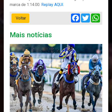
marca de 1:14.00.
Replay AQUI
.
Facebook
Twitter
Whats
Voltar
Mais notícias