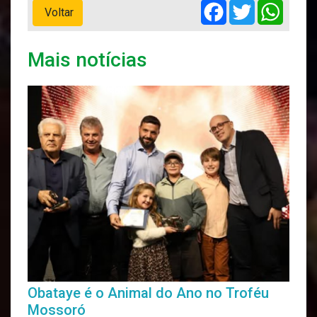
Facebook
Twitter
Whats
Voltar
Mais notícias
Obataye é o Animal do Ano no Troféu
Mossoró