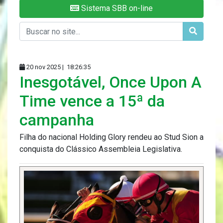
Sistema SBB on-line
20 nov 2025 |
18:26:35
Inesgotável, Once Upon A
Time vence a 15ª da
campanha
Filha do nacional Holding Glory rendeu ao Stud Sion a
conquista do Clássico Assembleia Legislativa.