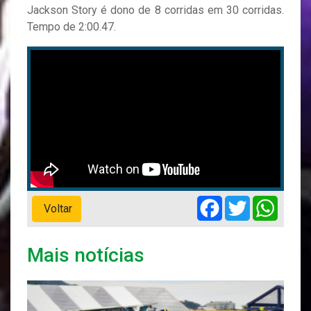
Jackson Story é dono de 8 corridas em 30 corridas.
Tempo de 2:00.47.
Facebook
Twitter
Whats
Voltar
Mais notícias