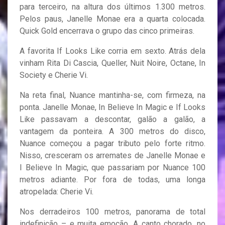
para terceiro, na altura dos últimos 1.300 metros.
Pelos paus, Janelle Monae era a quarta colocada.
Quick Gold encerrava o grupo das cinco primeiras.
A favorita If Looks Like corria em sexto. Atrás dela
vinham Rita Di Cascia, Queller, Nuit Noire, Octane, In
Society e Cherie Vi.
Na reta final, Nuance mantinha-se, com firmeza, na
ponta. Janelle Monae, In Believe In Magic e If Looks
Like passavam a descontar, galão a galão, a
vantagem da ponteira. A 300 metros do disco,
Nuance começou a pagar tributo pelo forte ritmo.
Nisso, cresceram os arremates de Janelle Monae e
I Believe In Magic, que passariam por Nuance 100
metros adiante. Por fora de todas, uma longa
atropelada: Cherie Vi.
Nos derradeiros 100 metros, panorama de total
indefinição – e muita emoção. A canto chorado, no