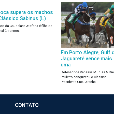
oca supera os machos
Clássico Sabinus (L)
nca da Coudelaria Atafona é filha do
nal Chronnos.
Em Porto Alegre, Gulf 
Jaguaretê vence mais
uma
Defensor de Vanessa M. Ruas & Di
Pauletto conquistou o Clássico
Presidente Cneu Aranha.
CONTATO