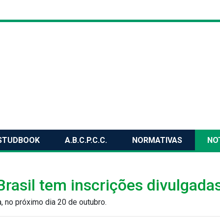
STUDBOOK
A.B.C.P.C.C.
NORMATIVAS
NO
rasil tem inscrições divulgada
a, no próximo dia 20 de outubro.