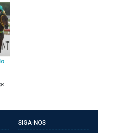
do
ego
SIGA-NOS