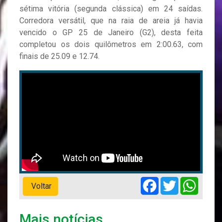
sétima vitória (segunda clássica) em 24 saídas.
Corredora versátil, que na raia de areia já havia
vencido o GP 25 de Janeiro (G2), desta feita
completou os dois quilômetros em 2:00.63, com
finais de 25.09 e 12.74.
Facebook
Twitter
Whats
Voltar
Mais notícias