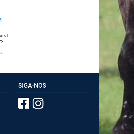
a
on of
ro
os
SIGA-NOS