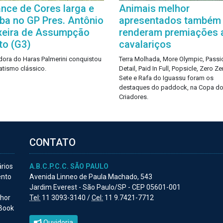
nce de Cores larga e
Animais melhor
ba no GP Pres. Antônio
apresentados também
xeira de Assumpção
renderam premiações 
to (G3)
cavalariços
dora do Haras Palmerini conquistou
Terra Molhada, More Olympic, Passi
atismo clássico.
Detail, Paid In Full, Popsicle, Zero Ze
Sete e Rafa do Iguassu foram os
destaques do paddock, na Copa d
Criadores.
CONTATO
ários
A.B.C.P.C.C. SÃO PAULO
ento
Avenida Linneo de Paula Machado, 543
Jardim Everest - São Paulo/SP - CEP 05601-001
lhor
Tel:
11 3093-3140 /
Cel:
11 9.7421-7712
 Book
Ouvidoria