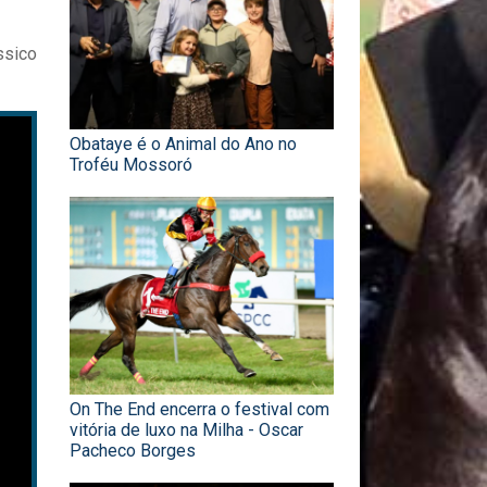
ssico
Obataye é o Animal do Ano no
Troféu Mossoró
On The End encerra o festival com
vitória de luxo na Milha - Oscar
Pacheco Borges