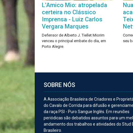
L'Amico Mio: atropelada
Nua
certeira no Clássico
aca
Imprensa - Luiz Carlos
Tei
Vergara Marques
Net
Defensor de Alberto J. Tiellet Miorim
Corre
venceu o principal embate do dia, em
seu b
Porto Alegre.
SOBRE NÓS
A Associação Brasileira de Criadores e Propriet
do Cavalo de Corrida para difusão e gerenciam
da raça PSI - Puro Sangue Inglês. Em reuniões
periódicas são debatidos assuntos para um me
andamento dos trabalhos e atividades do Stud
Brasileiro.