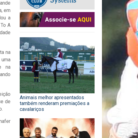
rande
a, em
lou a
 To A
edade
ta na
r uma
e na
çando
eição
Animais melhor apresentados
ce de
também renderam premiações a
o.
cavalariços
nafer