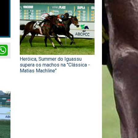
ok
itter
WhatsApp
Heróica, Summer do Iguassu
supera os machos na "Clássica -
Matias Machline"