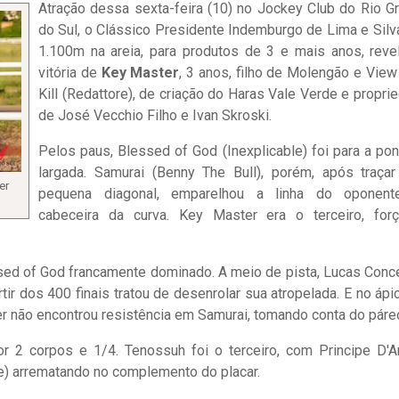
Atração dessa sexta-feira (10) no Jockey Club do Rio G
do Sul, o Clássico Presidente Indemburgo de Lima e Silv
1.100m na areia, para produtos de 3 e mais anos, reve
vitória de
Key Master
, 3 anos, filho de Molengão e View
Kill (Redattore), de criação do Haras Vale Verde e propri
de José Vecchio Filho e Ivan Skroski.
Pelos paus, Blessed of God (Inexplicable) foi para a pon
largada. Samurai (Benny The Bull), porém, após traça
er
pequena diagonal, emparelhou a linha do oponent
S
cabeceira da curva. Key Master era o terceiro, for
lessed of God francamente dominado. A meio de pista, Lucas Conc
ir dos 400 finais tratou de desenrolar sua atropelada. E no ápi
r não encontrou resistência em Samurai, tomando conta do páre
 2 corpos e 1/4. Tenossuh foi o terceiro, com Principe D'A
e) arrematando no complemento do placar.