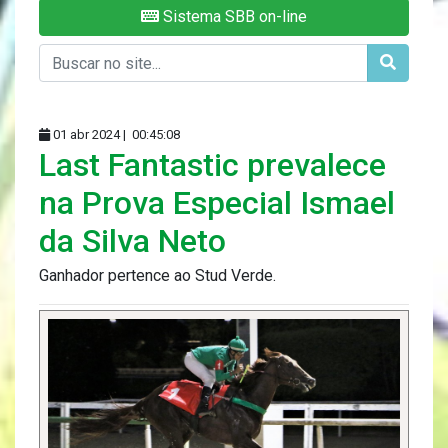
Sistema SBB on-line
01 abr 2024 |
00:45:08
Last Fantastic prevalece
na Prova Especial Ismael
da Silva Neto
Ganhador pertence ao Stud Verde.