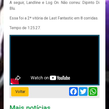
A seguir, Landline e Log On. Não correu: Dipinto Di
Blu.
Essa foi a 2ª vitória de Last Fantastic em 8 corridas.
Tempo de 1:25.27.
Facebook
Twitter
Whats
Voltar
Mais notícias