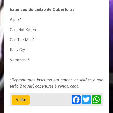
Extensão do Leilão de Coberturas
Alpha*
Camelot Kitten
Can The Man*
Rally Cry
Verrazano*
*Reprodutores inscritos em ambos os leilões e que
terão 2 (duas) coberturas à venda, cada.
Facebook
Twitter
Whats
Voltar